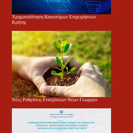
Χρηματοδότηση Καινοτόμων Επιχειρήσεων
Κρήτης
Νέες Ρυθμίσεις Ενισχύσεων Νέων Γεωργών