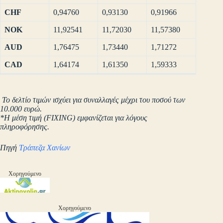
CHF
0,94760
0,93130
0,91966
NOK
11,92541
11,72030
11,57380
AUD
1,76475
1,73440
1,71272
CAD
1,64174
1,61350
1,59333
Το δελτίο τιμών ισχύει για συναλλαγές μέχρι του ποσού των
10.000 ευρώ.
*Η μέση τιμή (FIXING) εμφανίζεται για λόγους
πληροφόρησης.
Πηγή
Τράπεζα Χανίων
Χορηγούμενο
Χορηγούμενο