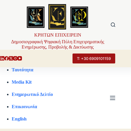
Μετάβαση
στο
περιεχόμενο
ΚΡΗΤΩΝ ΕΠΙΧΕΙΡΕΙΝ
Δημοσιογραφική Ψηφιακή Πύλη Επιχειρηματικής
Ενημέρωσης, Προβολής & Δικτύωσης
Τ: +30 6909101159
Ταυτότητα
Media Kit
Ενημερωτικό Δελτίο
Επικοινωνία
English