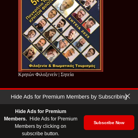
Κρητών Φιλοξενείν | Σητεία
Hide Ads for Premium Members by Subscribing
Copyright © 2026 - Cretan Business | Κρητών Επιχειρείν
Όροι Χρήσης
|
Πολιτική Απορρήτου
Hide Ads for Premium
Members.
Hide Ads for Premium
Subscribe Now
Members by clicking on
| Ταυτότητα
| Media Kit
| Ενημερωτικό Δελτίο
subscribe button.