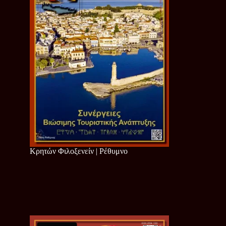
Κρητών Φιλοξενείν | Ρέθυμνο