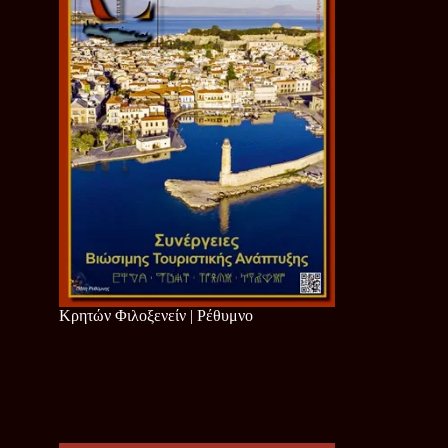
Κρητών Φιλοξενείν | Ρέθυμνο