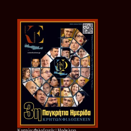
Κρητών Φιλοξενείν | Ηράκλειο