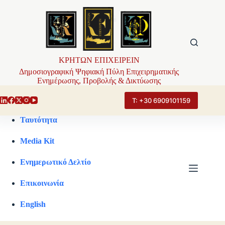
Μετάβαση
στο
περιεχόμενο
ΚΡΗΤΩΝ ΕΠΙΧΕΙΡΕΙΝ
Δημοσιογραφική Ψηφιακή Πύλη Επιχειρηματικής
Ενημέρωσης, Προβολής & Δικτύωσης
Τ: +30 6909101159
Ταυτότητα
Media Kit
Ενημερωτικό Δελτίο
Επικοινωνία
English