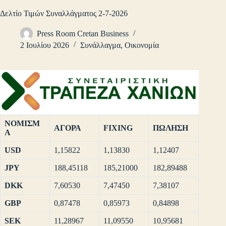
Δελτίο Τιμών Συναλλάγματος 2-7-2026
Press Room Cretan Business
2 Ιουλίου 2026
Συνάλλαγμα
,
Οικονομία
ΝΟΜΙΣΜ
ΑΓΟΡΑ
FIXING
ΠΩΛΗΣΗ
Α
USD
1,15822
1,13830
1,12407
JPY
188,45118
185,21000
182,89488
DKK
7,60530
7,47450
7,38107
GBP
0,87478
0,85973
0,84898
SEK
11,28967
11,09550
10,95681