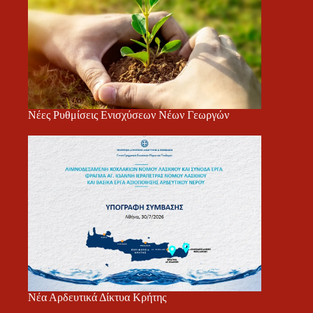
Νέες Ρυθμίσεις Ενισχύσεων Νέων Γεωργών
Νέα Αρδευτικά Δίκτυα Κρήτης