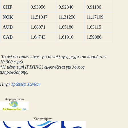
CHF
0,93956
0,92340
0,91186
NOK
11,51047
11,31250
11,17109
AUD
1,68071
1,65180
1,63115
CAD
1,64743
1,61910
1,59886
Το δελτίο τιμών ισχύει για συναλλαγές μέχρι του ποσού των
10.000 ευρώ.
*Η μέση τιμή (FIXING) εμφανίζεται για λόγους
πληροφόρησης.
Πηγή
Τράπεζα Χανίων
Χορηγούμενο
Χορηγούμενο