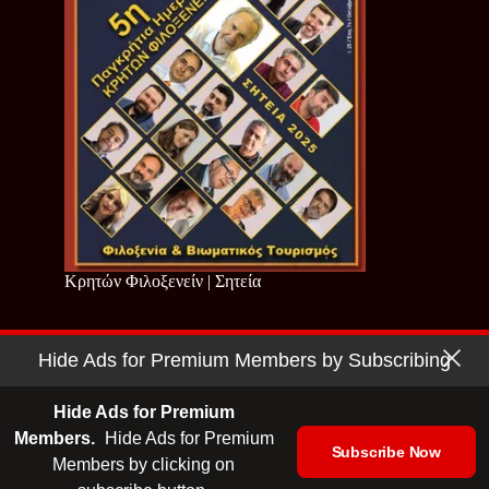
Κρητών Φιλοξενείν | Σητεία
Hide Ads for Premium Members by Subscribing
Copyright © 2026 - Cretan Business | Κρητών Επιχειρείν
Όροι Χρήσης
|
Πολιτική Απορρήτου
Hide Ads for Premium
Members.
Hide Ads for Premium
Subscribe Now
Members by clicking on
| Ταυτότητα
| Media Kit
| Ενημερωτικό Δελτίο