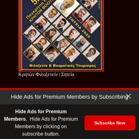
Κρητών Φιλοξενείν | Σητεία
Hide Ads for Premium Members by Subscribing
Copyright © 2026 - Cretan Business | Κρητών Επιχειρείν
Όροι Χρήσης
|
Πολιτική Απορρήτου
Hide Ads for Premium
Members.
Hide Ads for Premium
Subscribe Now
Members by clicking on
| Ταυτότητα
| Media Kit
| Ενημερωτικό Δελτίο
subscribe button.
| Επικοινωνία
| English