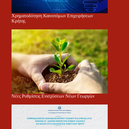
Χρηματοδότηση Καινοτόμων Επιχειρήσεων
Κρήτης
Νέες Ρυθμίσεις Ενισχύσεων Νέων Γεωργών