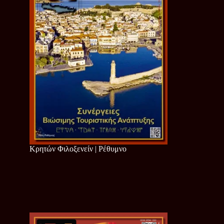
Κρητών Φιλοξενείν | Ρέθυμνο