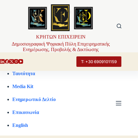
Μετάβαση
στο
περιεχόμενο
ΚΡΗΤΩΝ ΕΠΙΧΕΙΡΕΙΝ
Δημοσιογραφική Ψηφιακή Πύλη Επιχειρηματικής
Ενημέρωσης, Προβολής & Δικτύωσης
Τ: +30 6909101159
Ταυτότητα
Media Kit
Ενημερωτικό Δελτίο
Επικοινωνία
English