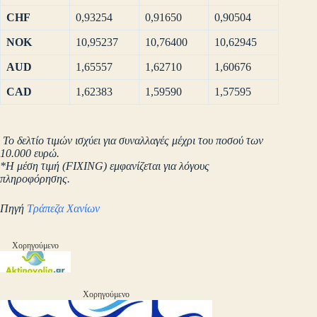
CHF
0,93254
0,91650
0,90504
NOK
10,95237
10,76400
10,62945
AUD
1,65557
1,62710
1,60676
CAD
1,62383
1,59590
1,57595
Το δελτίο τιμών ισχύει για συναλλαγές μέχρι του ποσού των
10.000 ευρώ.
*Η μέση τιμή (FIXING) εμφανίζεται για λόγους
πληροφόρησης.
Πηγή
Τράπεζα Χανίων
Χορηγούμενο
Χορηγούμενο