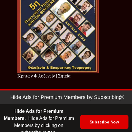
Κρητών Φιλοξενείν | Σητεία
Hide Ads for Premium Members by Subscribing
Copyright © 2026 - Cretan Business | Κρητών Επιχειρείν
Όροι Χρήσης
|
Πολιτική Απορρήτου
Hide Ads for Premium
Members.
Hide Ads for Premium
Subscribe Now
Members by clicking on
| Ταυτότητα
| Media Kit
| Ενημερωτικό Δελτίο