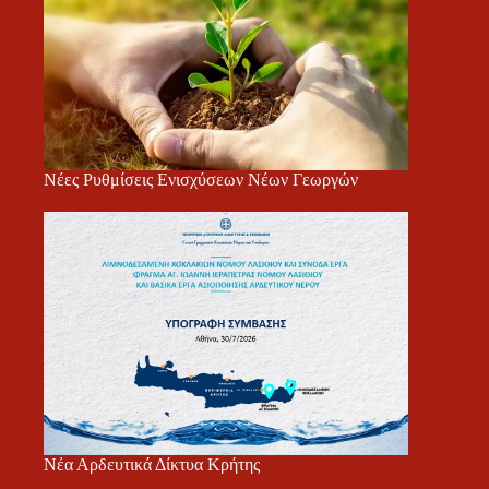
Νέες Ρυθμίσεις Ενισχύσεων Νέων Γεωργών
Νέα Αρδευτικά Δίκτυα Κρήτης