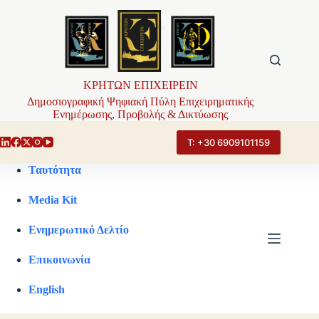
Μετάβαση
στο
περιεχόμενο
ΚΡΗΤΩΝ ΕΠΙΧΕΙΡΕΙΝ
Δημοσιογραφική Ψηφιακή Πύλη Επιχειρηματικής
Ενημέρωσης, Προβολής & Δικτύωσης
Τ: +30 6909101159
Ταυτότητα
Media Kit
Ενημερωτικό Δελτίο
Επικοινωνία
English