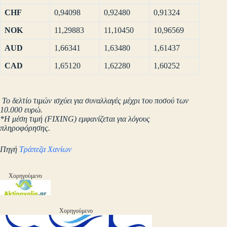
CHF
0,94098
0,92480
0,91324
NOK
11,29883
11,10450
10,96569
AUD
1,66341
1,63480
1,61437
CAD
1,65120
1,62280
1,60252
Το δελτίο τιμών ισχύει για συναλλαγές μέχρι του ποσού των
10.000 ευρώ.
*Η μέση τιμή (FIXING) εμφανίζεται για λόγους
πληροφόρησης.
Πηγή
Τράπεζα Χανίων
Χορηγούμενο
Χορηγούμενο