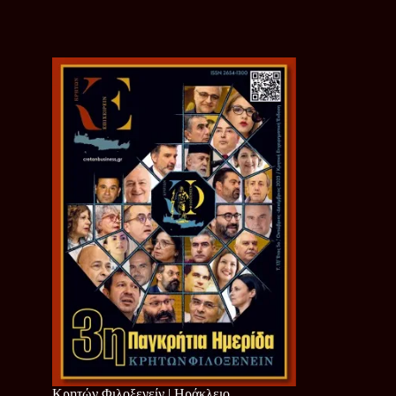
Κρητών Φιλοξενείν | Ηράκλειο