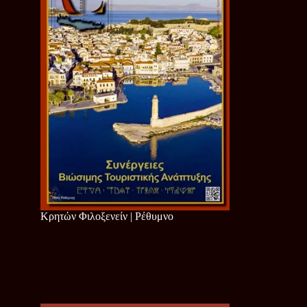
Κρητών Φιλοξενείν | Ρέθυμνο