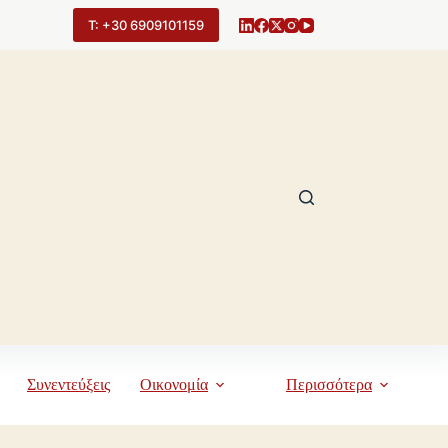
Τ: +30 6909101159
Συνεντεύξεις
Οικονομία
Περισσότερα