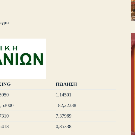
αγμα
XING
ΠΩΛΗΣΗ
5950
1,14501
,53000
182,22338
7310
7,37969
6418
0,85338