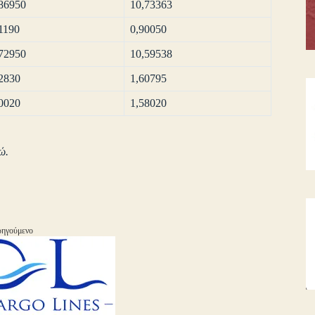
86950
10,73363
1190
0,90050
72950
10,59538
2830
1,60795
0020
1,58020
ώ.
ηγούμενο