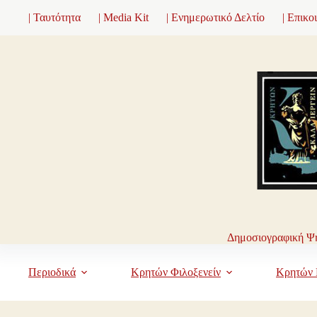
Μετάβαση
| Ταυτότητα
| Media Kit
| Ενημερωτικό Δελτίο
| Επικο
στο
περιεχόμενο
Δημοσιογραφική Ψη
Περιοδικά
Κρητών Φιλοξενείν
Κρητών 