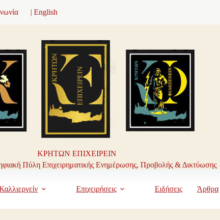
ινωνία
| English
ΚΡΗΤΩΝ ΕΠΙΧΕΙΡΕΙΝ
φιακή Πύλη Επιχειρηματικής Ενημέρωσης, Προβολής & Δικτύωσης
Καλλιεργείν
Επιχειρήσεις
Ειδήσεις
Άρθρα