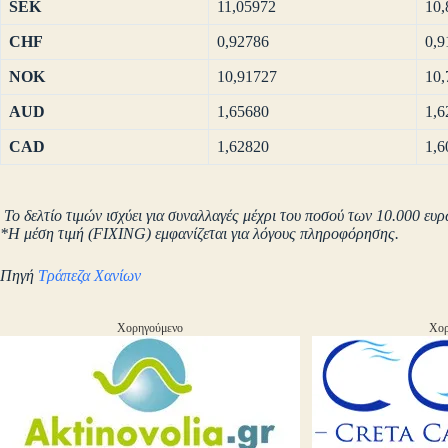
SEK
11,05972
10,
CHF
0,92786
0,9
NOK
10,91727
10,
AUD
1,65680
1,6
CAD
1,62820
1,6
Το δελτίο τιμών ισχύει για συναλλαγές μέχρι του ποσού των 10.000 ευρ
*Η μέση τιμή (FIXING) εμφανίζεται για λόγους πληροφόρησης.
Πηγή
Τράπεζα Χανίων
Χορηγούμενο
Χορ