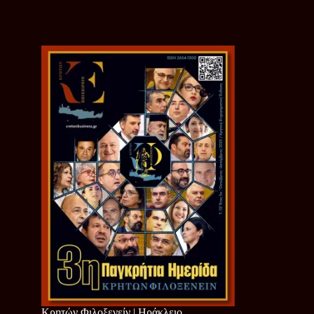
Κρητών Φιλοξενείν | Ηράκλειο