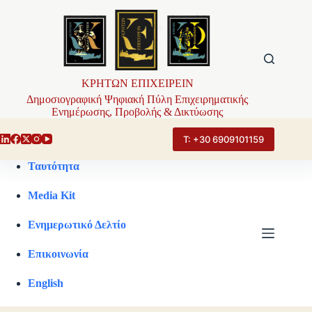
Μετάβαση
στο
περιεχόμενο
ΚΡΗΤΩΝ ΕΠΙΧΕΙΡΕΙΝ
Δημοσιογραφική Ψηφιακή Πύλη Επιχειρηματικής
Ενημέρωσης, Προβολής & Δικτύωσης
Τ: +30 6909101159
Ταυτότητα
Media Kit
Ενημερωτικό Δελτίο
Επικοινωνία
English