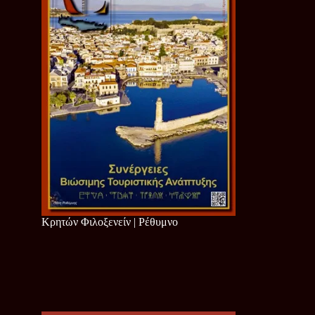
Κρητών Φιλοξενείν | Ρέθυμνο