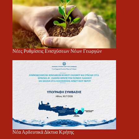
Νέες Ρυθμίσεις Ενισχύσεων Νέων Γεωργών
Νέα Αρδευτικά Δίκτυα Κρήτης