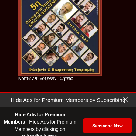
Κρητών Φιλοξενείν | Σητεία
Hide Ads for Premium Members by Subscribing
Copyright © 2026 - Cretan Business | Κρητών Επιχειρείν
Όροι Χρήσης
|
Πολιτική Απορρήτου
Hide Ads for Premium
Members.
Hide Ads for Premium
Subscribe Now
Members by clicking on
| Ταυτότητα
| Media Kit
| Ενημερωτικό Δελτίο