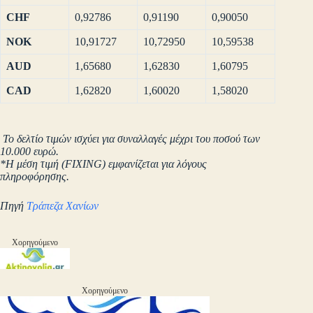
CHF
0,92786
0,91190
0,90050
NOK
10,91727
10,72950
10,59538
AUD
1,65680
1,62830
1,60795
CAD
1,62820
1,60020
1,58020
Το δελτίο τιμών ισχύει για συναλλαγές μέχρι του ποσού των
10.000 ευρώ.
*Η μέση τιμή (FIXING) εμφανίζεται για λόγους
πληροφόρησης.
Πηγή
Τράπεζα Χανίων
Χορηγούμενο
Χορηγούμενο