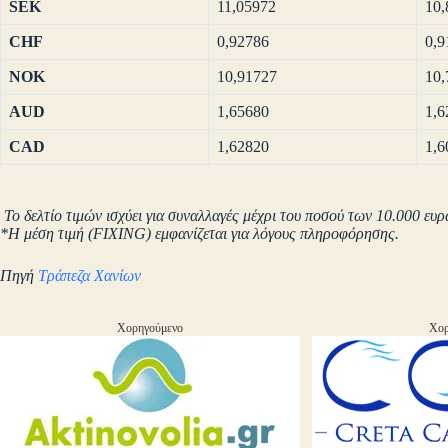
SEK
11,05972
10,
CHF
0,92786
0,9
NOK
10,91727
10,
AUD
1,65680
1,6
CAD
1,62820
1,6
Το δελτίο τιμών ισχύει για συναλλαγές μέχρι του ποσού των 10.000 ευρ
*Η μέση τιμή (FIXING) εμφανίζεται για λόγους πληροφόρησης.
Πηγή
Τράπεζα Χανίων
Χορηγούμενο
Χορ