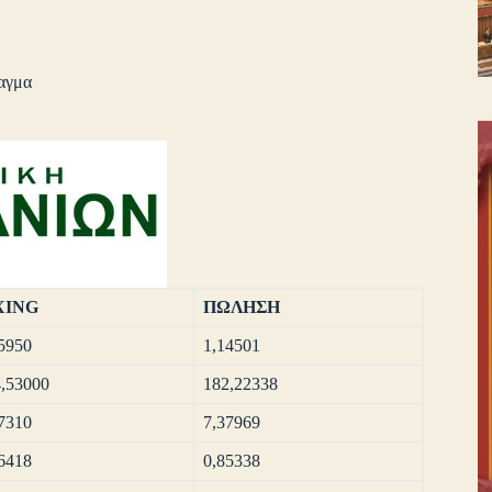
αγμα
XING
ΠΩΛΗΣΗ
5950
1,14501
,53000
182,22338
7310
7,37969
6418
0,85338