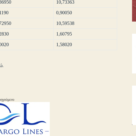
86950
10,73363
1190
0,90050
72950
10,59538
2830
1,60795
0020
1,58020
ώ.
ηγούμενο