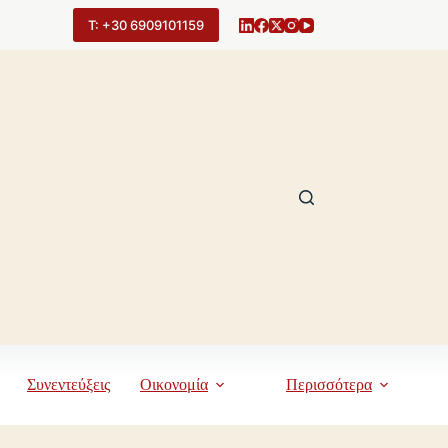
Τ: +30 6909101159
Συνεντεύξεις
Οικονομία
Περισσότερα