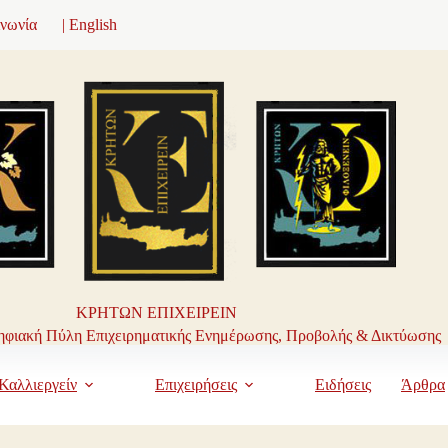
ινωνία
| English
ΚΡΗΤΩΝ ΕΠΙΧΕΙΡΕΙΝ
φιακή Πύλη Επιχειρηματικής Ενημέρωσης, Προβολής & Δικτύωσης
Καλλιεργείν
Επιχειρήσεις
Ειδήσεις
Άρθρα