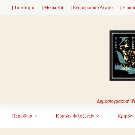
Μετάβαση
| Ταυτότητα
| Media Kit
| Ενημερωτικό Δελτίο
| Επικο
στο
περιεχόμενο
Δημοσιογραφική Ψη
Περιοδικά
Κρητών Φιλοξενείν
Κρητών 