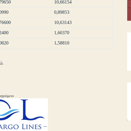
79650
10,66154
0990
0,89853
76600
10,63143
2400
1,60370
0820
1,58810
ώ.
ηγούμενο