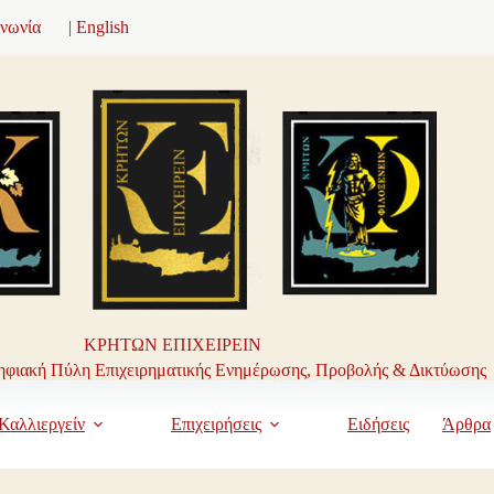
ινωνία
| English
ΚΡΗΤΩΝ ΕΠΙΧΕΙΡΕΙΝ
φιακή Πύλη Επιχειρηματικής Ενημέρωσης, Προβολής & Δικτύωσης
Καλλιεργείν
Επιχειρήσεις
Ειδήσεις
Άρθρα