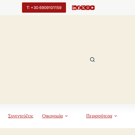
Τ: +30 6909101159
Συνεντεύξεις
Οικονομία
Περισσότερα