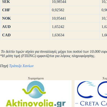
SEK
10,98544
10,
CHF
0,92582
0,9
NOK
10,95441
10,
AUD
1,65242
1,6
CAD
1,63634
1,6
Το δελτίο τιμών ισχύει για συναλλαγές μέχρι του ποσού των 10.000 ευρ
*Η μέση τιμή (FIXING) εμφανίζεται για λόγους πληροφόρησης.
Πηγή
Τράπεζα Χανίων
Χορηγούμενο
Χορ