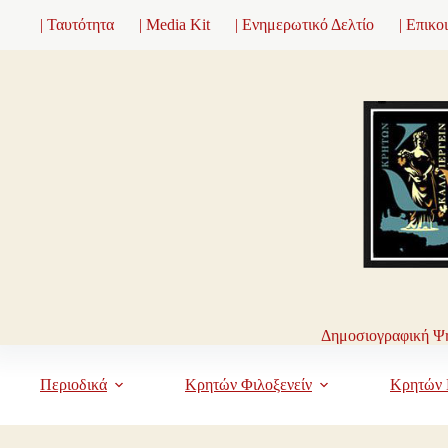
Μετάβαση
| Ταυτότητα
| Media Kit
| Ενημερωτικό Δελτίο
| Επικο
στο
περιεχόμενο
Δημοσιογραφική Ψη
Περιοδικά
Κρητών Φιλοξενείν
Κρητών 