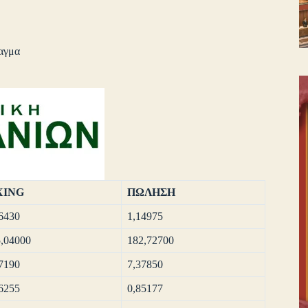
αγμα
XING
ΠΩΛΗΣΗ
6430
1,14975
,04000
182,72700
7190
7,37850
6255
0,85177