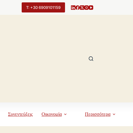
Τ: +30 6909101159
Συνεντεύξεις
Οικονομία
Περισσότερα