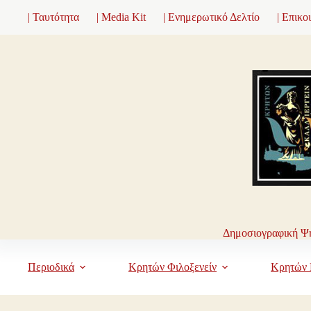
Μετάβαση
| Ταυτότητα
| Media Kit
| Ενημερωτικό Δελτίο
| Επικο
στο
περιεχόμενο
Δημοσιογραφική Ψη
Περιοδικά
Κρητών Φιλοξενείν
Κρητών 