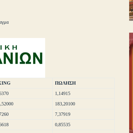
αγμα
XING
ΠΩΛΗΣΗ
6370
1,14915
,52000
183,20100
7260
7,37919
6618
0,85535