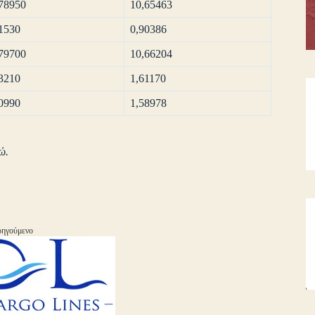
78950
10,65463
1530
0,90386
79700
10,66204
3210
1,61170
0990
1,58978
ώ.
ηγούμενο