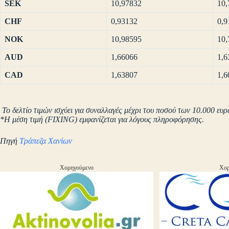
SEK
10,97832
10,
CHF
0,93132
0,9
NOK
10,98595
10,
AUD
1,66066
1,6
CAD
1,63807
1,6
Το δελτίο τιμών ισχύει για συναλλαγές μέχρι του ποσού των 10.000 ευρ
*Η μέση τιμή (FIXING) εμφανίζεται για λόγους πληροφόρησης.
Πηγή
Τράπεζα Χανίων
Χορηγούμενο
Χορ