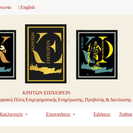
ινωνία
| English
ΚΡΗΤΩΝ ΕΠΙΧΕΙΡΕΙΝ
φιακή Πύλη Επιχειρηματικής Ενημέρωσης, Προβολής & Δικτύωσης
Καλλιεργείν
Επιχειρήσεις
Ειδήσεις
Άρθρα