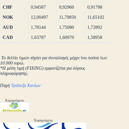
CHF
0,94587
0,92960
0,91798
NOK
12,00497
11,79850
11,65102
AUD
1,78144
1,75080
1,72892
CAD
1,63787
1,60970
1,58958
Το δελτίο τιμών ισχύει για συναλλαγές μέχρι του ποσού των
10.000 ευρώ.
*Η μέση τιμή (FIXING) εμφανίζεται για λόγους
πληροφόρησης.
Πηγή
Τράπεζα Χανίων
Χορηγούμενο
Χορηγούμενο