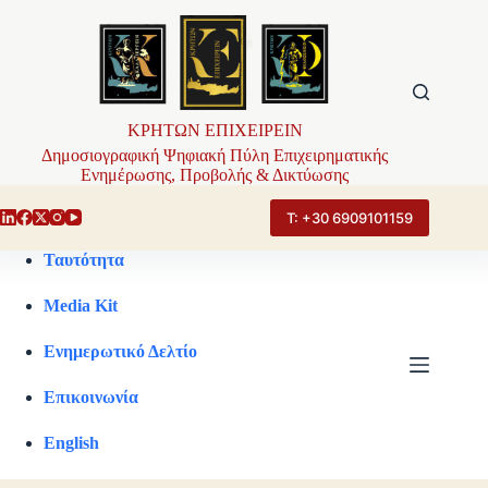
Μετάβαση
στο
περιεχόμενο
ΚΡΗΤΩΝ ΕΠΙΧΕΙΡΕΙΝ
Δημοσιογραφική Ψηφιακή Πύλη Επιχειρηματικής
Ενημέρωσης, Προβολής & Δικτύωσης
Τ: +30 6909101159
Ταυτότητα
Media Kit
Ενημερωτικό Δελτίο
Επικοινωνία
English