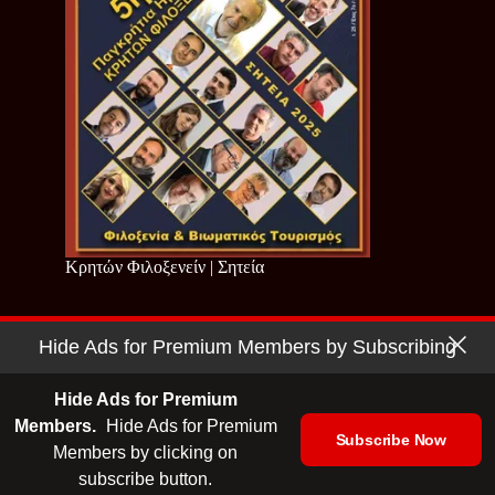
Κρητών Φιλοξενείν | Σητεία
Hide Ads for Premium Members by Subscribing
Copyright © 2026 - Cretan Business | Κρητών Επιχειρείν
Όροι Χρήσης
|
Πολιτική Απορρήτου
Hide Ads for Premium
Members.
Hide Ads for Premium
Subscribe Now
Members by clicking on
| Ταυτότητα
| Media Kit
| Ενημερωτικό Δελτίο
subscribe button.