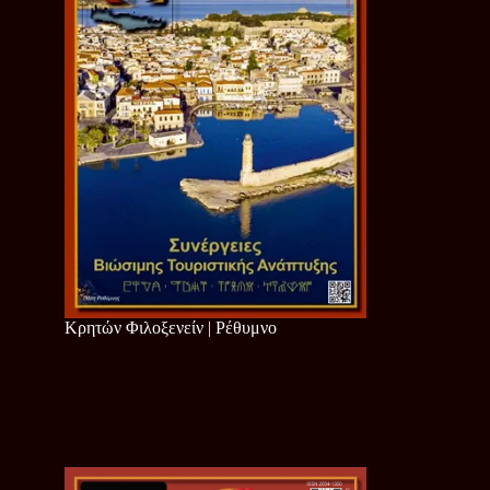
Κρητών Φιλοξενείν | Ρέθυμνο