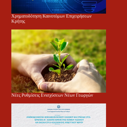
Χρηματοδότηση Καινοτόμων Επιχειρήσεων
Κρήτης
Νέες Ρυθμίσεις Ενισχύσεων Νέων Γεωργών