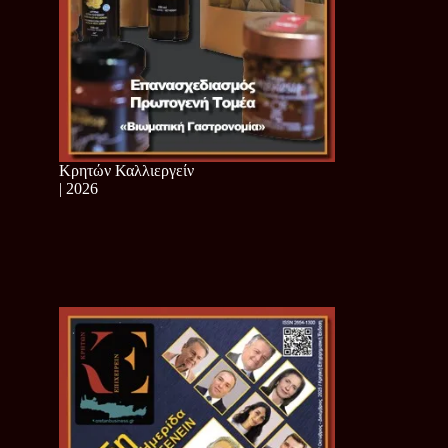
Κρητών Καλλιεργείν
| 2026