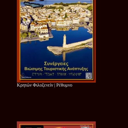
Κρητών Φιλοξενείν | Ρέθυμνο