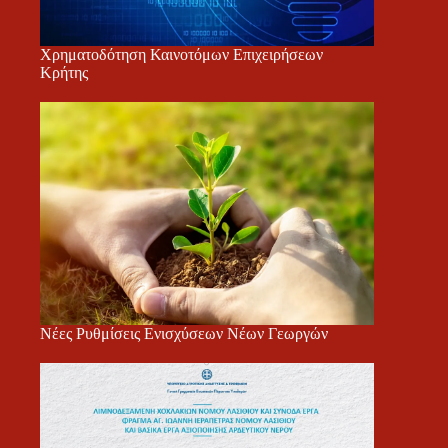
Χρηματοδότηση Καινοτόμων Επιχειρήσεων
Κρήτης
Νέες Ρυθμίσεις Ενισχύσεων Νέων Γεωργών