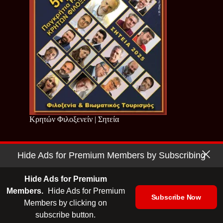
Κρητών Φιλοξενείν | Σητεία
Hide Ads for Premium Members by Subscribing
Copyright © 2026 - Cretan Business | Κρητών Επιχειρείν
Όροι Χρήσης
|
Πολιτική Απορρήτου
Hide Ads for Premium
Members.
Hide Ads for Premium
Subscribe Now
Members by clicking on
| Ταυτότητα
| Media Kit
| Ενημερωτικό Δελτίο
subscribe button.
| Επικοινωνία
| English