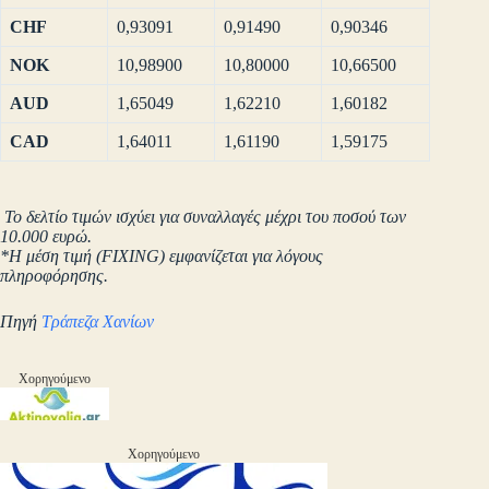
CHF
0,93091
0,91490
0,90346
NOK
10,98900
10,80000
10,66500
AUD
1,65049
1,62210
1,60182
CAD
1,64011
1,61190
1,59175
Το δελτίο τιμών ισχύει για συναλλαγές μέχρι του ποσού των
10.000 ευρώ.
*Η μέση τιμή (FIXING) εμφανίζεται για λόγους
πληροφόρησης.
Πηγή
Τράπεζα Χανίων
Χορηγούμενο
Χορηγούμενο