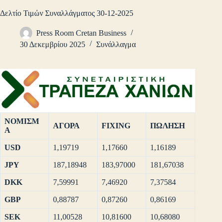
Δελτίο Τιμών Συναλλάγματος 30-12-2025
Press Room Cretan Business
30 Δεκεμβρίου 2025
Συνάλλαγμα
ΝΟΜΙΣΜ
ΑΓΟΡΑ
FIXING
ΠΩΛΗΣΗ
Α
USD
1,19719
1,17660
1,16189
JPY
187,18948
183,97000
181,67038
DKK
7,59991
7,46920
7,37584
GBP
0,88787
0,87260
0,86169
SEK
11,00528
10,81600
10,68080