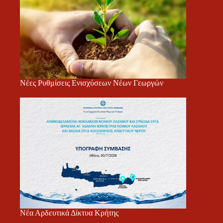
Νέες Ρυθμίσεις Ενισχύσεων Νέων Γεωργών
Νέα Αρδευτικά Δίκτυα Κρήτης