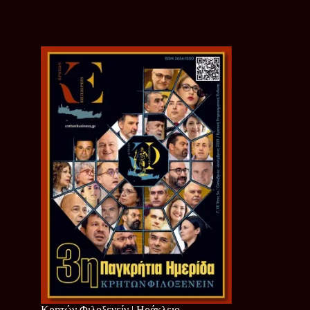
Κρητών Φιλοξενείν | Ηράκλειο