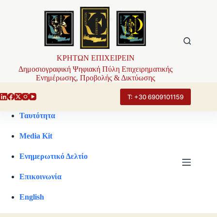
Μετάβαση
στο
περιεχόμενο
ΚΡΗΤΩΝ ΕΠΙΧΕΙΡΕΙΝ
Δημοσιογραφική Ψηφιακή Πύλη Επιχειρηματικής
Ενημέρωσης, Προβολής & Δικτύωσης
Τ: +30 6909101159
Ταυτότητα
Media Kit
Ενημερωτικό Δελτίο
Επικοινωνία
English