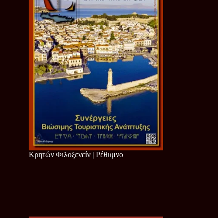
Κρητών Φιλοξενείν | Ρέθυμνο