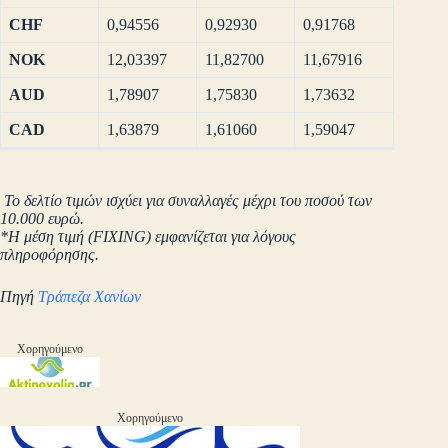
CHF
0,94556
0,92930
0,91768
NOK
12,03397
11,82700
11,67916
AUD
1,78907
1,75830
1,73632
CAD
1,63879
1,61060
1,59047
Το δελτίο τιμών ισχύει για συναλλαγές μέχρι του ποσού των
10.000 ευρώ.
*Η μέση τιμή (FIXING) εμφανίζεται για λόγους
πληροφόρησης.
Πηγή
Τράπεζα Χανίων
Χορηγούμενο
Χορηγούμενο