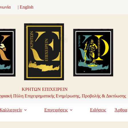
ινωνία
| English
ΚΡΗΤΩΝ ΕΠΙΧΕΙΡΕΙΝ
φιακή Πύλη Επιχειρηματικής Ενημέρωσης, Προβολής & Δικτύωσης
Καλλιεργείν
Επιχειρήσεις
Ειδήσεις
Άρθρα