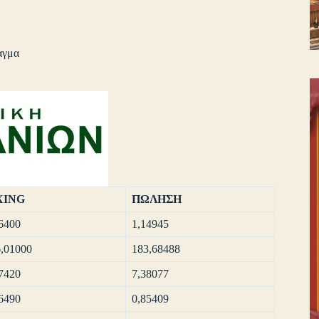
αγμα
XING
ΠΩΛΗΣΗ
6400
1,14945
,01000
183,68488
7420
7,38077
6490
0,85409