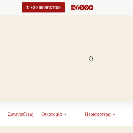
Τ: +30 6909101159
Συνεντεύξεις
Οικονομία
Περισσότερα