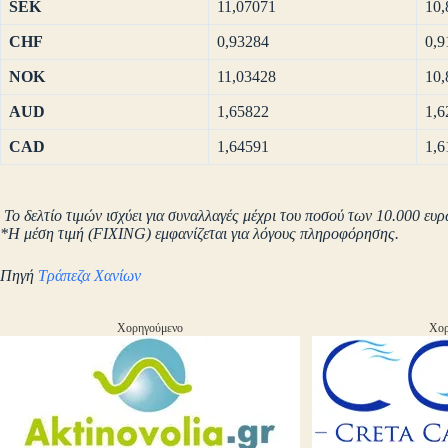
SEK
11,07071
10,
CHF
0,93284
0,9
NOK
11,03428
10,
AUD
1,65822
1,6
CAD
1,64591
1,6
Το δελτίο τιμών ισχύει για συναλλαγές μέχρι του ποσού των 10.000 ευρ
*Η μέση τιμή (FIXING) εμφανίζεται για λόγους πληροφόρησης.
Πηγή
Τράπεζα Χανίων
Χορηγούμενο
Χορ