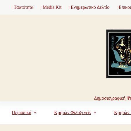
Μετάβαση
| Ταυτότητα
| Media Kit
| Ενημερωτικό Δελτίο
| Επικο
στο
περιεχόμενο
Δημοσιογραφική Ψη
Περιοδικά
Κρητών Φιλοξενείν
Κρητών 