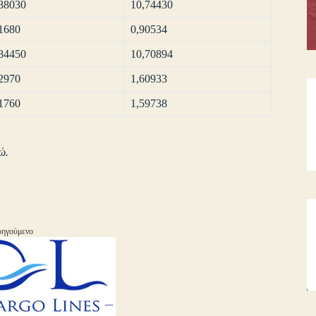
88030
10,74430
1680
0,90534
84450
10,70894
2970
1,60933
1760
1,59738
ώ.
ηγούμενο