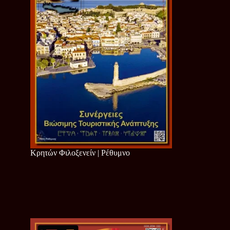
Κρητών Φιλοξενείν | Ρέθυμνο