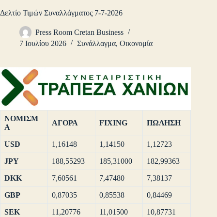
Δελτίο Τιμών Συναλλάγματος 7-7-2026
Press Room Cretan Business
7 Ιουλίου 2026
Συνάλλαγμα
,
Οικονομία
ΝΟΜΙΣΜ
ΑΓΟΡΑ
FIXING
ΠΩΛΗΣΗ
Α
USD
1,16148
1,14150
1,12723
JPY
188,55293
185,31000
182,99363
DKK
7,60561
7,47480
7,38137
GBP
0,87035
0,85538
0,84469
SEK
11,20776
11,01500
10,87731