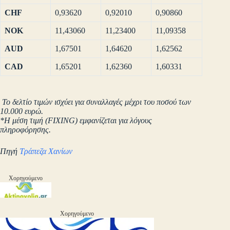
CHF
0,93620
0,92010
0,90860
NOK
11,43060
11,23400
11,09358
AUD
1,67501
1,64620
1,62562
CAD
1,65201
1,62360
1,60331
Το δελτίο τιμών ισχύει για συναλλαγές μέχρι του ποσού των
10.000 ευρώ.
*Η μέση τιμή (FIXING) εμφανίζεται για λόγους
πληροφόρησης.
Πηγή
Τράπεζα Χανίων
Χορηγούμενο
Χορηγούμενο