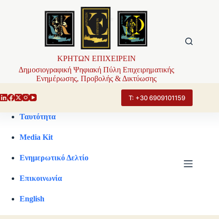
Μετάβαση
στο
περιεχόμενο
ΚΡΗΤΩΝ ΕΠΙΧΕΙΡΕΙΝ
Δημοσιογραφική Ψηφιακή Πύλη Επιχειρηματικής
Ενημέρωσης, Προβολής & Δικτύωσης
Τ: +30 6909101159
Ταυτότητα
Media Kit
Ενημερωτικό Δελτίο
Επικοινωνία
English