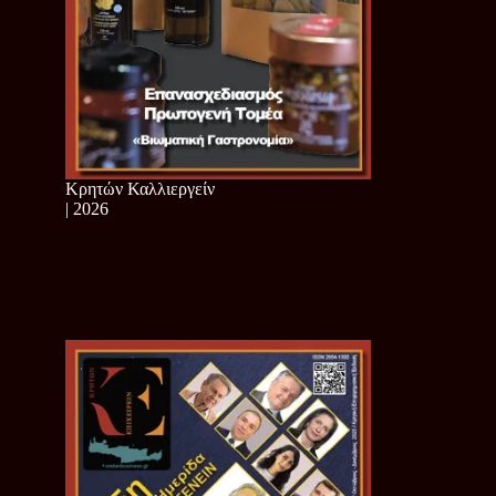
Κρητών Καλλιεργείν
| 2026