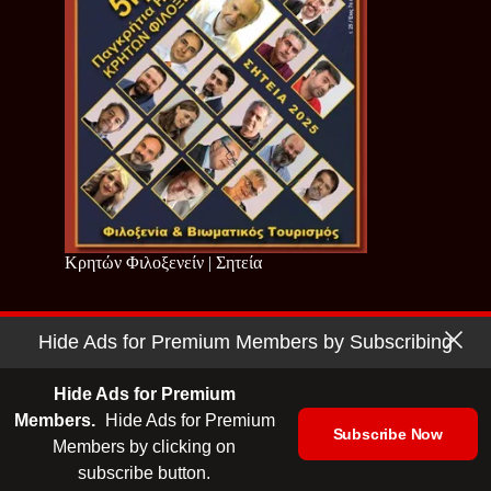
Κρητών Φιλοξενείν | Σητεία
Hide Ads for Premium Members by Subscribing
Copyright © 2026 - Cretan Business | Κρητών Επιχειρείν
Όροι Χρήσης
|
Πολιτική Απορρήτου
Hide Ads for Premium
Members.
Hide Ads for Premium
Subscribe Now
Members by clicking on
| Ταυτότητα
| Media Kit
| Ενημερωτικό Δελτίο
subscribe button.
| Επικοινωνία
| English