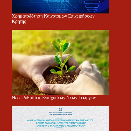
Χρηματοδότηση Καινοτόμων Επιχειρήσεων
Κρήτης
Νέες Ρυθμίσεις Ενισχύσεων Νέων Γεωργών