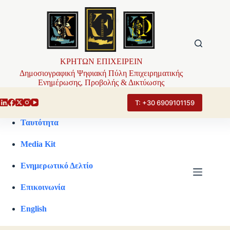
Μετάβαση
στο
περιεχόμενο
ΚΡΗΤΩΝ ΕΠΙΧΕΙΡΕΙΝ
Δημοσιογραφική Ψηφιακή Πύλη Επιχειρηματικής
Ενημέρωσης, Προβολής & Δικτύωσης
Τ: +30 6909101159
Ταυτότητα
Media Kit
Ενημερωτικό Δελτίο
Επικοινωνία
English