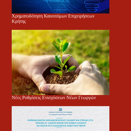
Χρηματοδότηση Καινοτόμων Επιχειρήσεων
Κρήτης
Νέες Ρυθμίσεις Ενισχύσεων Νέων Γεωργών