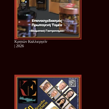
Κρητών Καλλιεργείν
| 2026