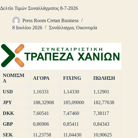
Δελτίο Τιμών Συναλλάγματος 8-7-2026
Press Room Cretan Business
8 Ιουλίου 2026
Συνάλλαγμα
,
Οικονομία
ΝΟΜΙΣΜ
ΑΓΟΡΑ
FIXING
ΠΩΛΗΣΗ
Α
USD
1,16331
1,14330
1,12901
JPY
188,32908
185,09000
182,77638
DKK
7,60541
7,47460
7,38117
GBP
0,86906
0,85411
0,84343
SEK
11,23758
11,04430
10,90625