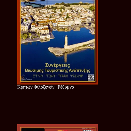
Κρητών Φιλοξενείν | Ρέθυμνο