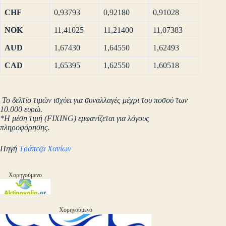
CHF
0,93793
0,92180
0,91028
NOK
11,41025
11,21400
11,07383
AUD
1,67430
1,64550
1,62493
CAD
1,65395
1,62550
1,60518
Το δελτίο τιμών ισχύει για συναλλαγές μέχρι του ποσού των
10.000 ευρώ.
*Η μέση τιμή (FIXING) εμφανίζεται για λόγους
πληροφόρησης.
Πηγή
Τράπεζα Χανίων
Χορηγούμενο
Χορηγούμενο