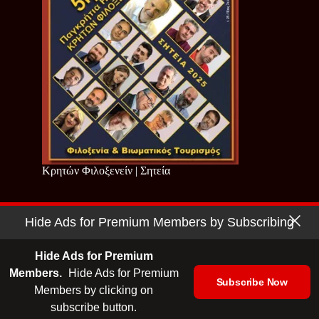
Κρητών Φιλοξενείν | Σητεία
Hide Ads for Premium Members by Subscribing
Copyright © 2026 - Cretan Business | Κρητών Επιχειρείν
Όροι Χρήσης
|
Πολιτική Απορρήτου
Hide Ads for Premium
Members.
Hide Ads for Premium
Subscribe Now
Members by clicking on
| Ταυτότητα
| Media Kit
| Ενημερωτικό Δελτίο
subscribe button.
| Επικοινωνία
| English