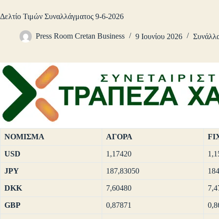
Δελτίο Τιμών Συναλλάγματος 9-6-2026
Press Room Cretan Business
9 Ιουνίου 2026
Συνάλλ
ΝΟΜΙΣΜΑ
ΑΓΟΡΑ
FI
USD
1,17420
1,1
JPY
187,83050
184
DKK
7,60480
7,4
GBP
0,87871
0,8