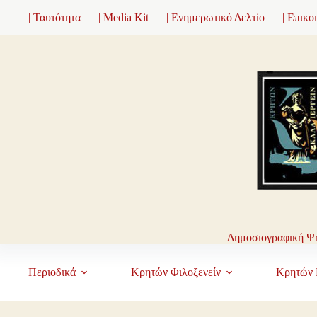
Μετάβαση
| Ταυτότητα
| Media Kit
| Ενημερωτικό Δελτίο
| Επικο
στο
περιεχόμενο
Δημοσιογραφική Ψη
Περιοδικά
Κρητών Φιλοξενείν
Κρητών 