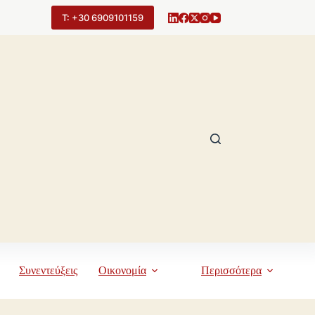
Τ: +30 6909101159
Συνεντεύξεις
Οικονομία
Περισσότερα