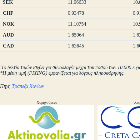
SEK
11,06633
10,
CHF
0,93478
0,9
NOK
11,10754
10,
AUD
1,65964
1,6
CAD
1,63645
1,6
Το δελτίο τιμών ισχύει για συναλλαγές μέχρι του ποσού των 10.000 ευρ
*Η μέση τιμή (FIXING) εμφανίζεται για λόγους πληροφόρησης.
Πηγή
Τράπεζα Χανίων
Χορηγούμενο
Χορ