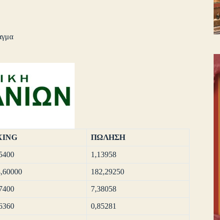
αγμα
XING
ΠΩΛΗΣΗ
5400
1,13958
,60000
182,29250
7400
7,38058
6360
0,85281