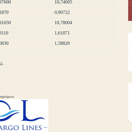
87600
10,74005
1870
0,90722
91650
10,78004
3110
1,61071
0830
1,58820
ώ.
ηγούμενο