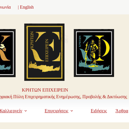
ινωνία
| English
ΚΡΗΤΩΝ ΕΠΙΧΕΙΡΕΙΝ
φιακή Πύλη Επιχειρηματικής Ενημέρωσης, Προβολής & Δικτύωσης
Καλλιεργείν
Επιχειρήσεις
Ειδήσεις
Άρθρα