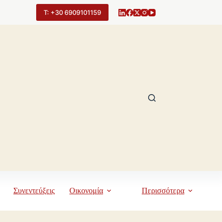
Τ: +30 6909101159
Συνεντεύξεις
Οικονομία
Περισσότερα