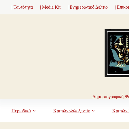
Μετάβαση
| Ταυτότητα
| Media Kit
| Ενημερωτικό Δελτίο
| Επικο
στο
περιεχόμενο
Δημοσιογραφική Ψη
Περιοδικά
Κρητών Φιλοξενείν
Κρητών 