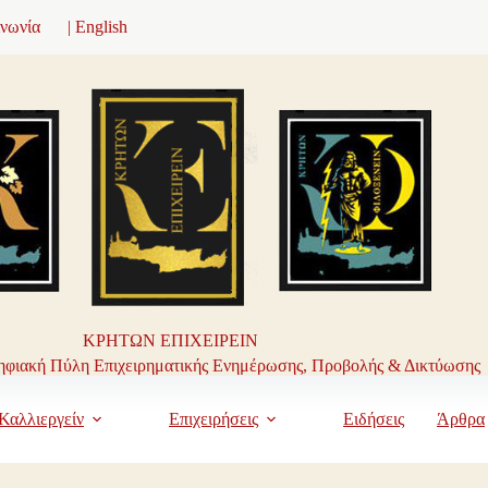
ινωνία
| English
ΚΡΗΤΩΝ ΕΠΙΧΕΙΡΕΙΝ
φιακή Πύλη Επιχειρηματικής Ενημέρωσης, Προβολής & Δικτύωσης
Καλλιεργείν
Επιχειρήσεις
Ειδήσεις
Άρθρα