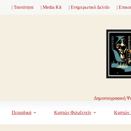
Μετάβαση
| Ταυτότητα
| Media Kit
| Ενημερωτικό Δελτίο
| Επικο
στο
περιεχόμενο
Δημοσιογραφική Ψη
Περιοδικά
Κρητών Φιλοξενείν
Κρητών 