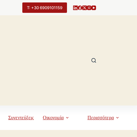
Τ: +30 6909101159
Συνεντεύξεις
Οικονομία
Περισσότερα