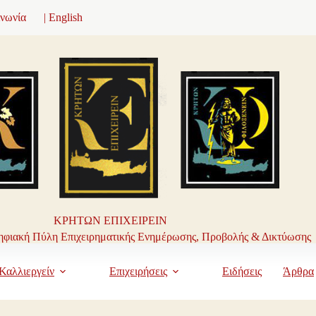
ινωνία
| English
ΚΡΗΤΩΝ ΕΠΙΧΕΙΡΕΙΝ
φιακή Πύλη Επιχειρηματικής Ενημέρωσης, Προβολής & Δικτύωσης
Καλλιεργείν
Επιχειρήσεις
Ειδήσεις
Άρθρα