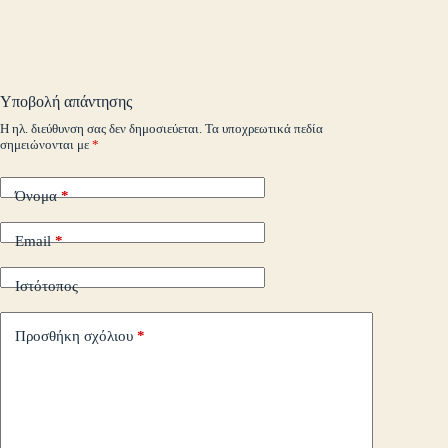
ok
r
In
M
es
ok
pe
r
ts
ge
y
ρ
ail
t
.c
A
r
Li
α
o
pp
nk
στ
Υποβολή απάντησης
m
εί
Η ηλ. διεύθυνση σας δεν δημοσιεύεται.
Τα υποχρεωτικά πεδία
σημειώνονται με
*
τε
Όνομα
*
Email
*
Ιστότοπος
Προσθήκη σχόλιου
*