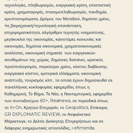
τεχνολογίες, πληθωρισμός, ενεργειακή κρίση, επισιτιστική
κρίση, χρηματαγορές, στασιμοπληθωρισμός, πανδημία,
κρυπτονομίσματα, Δρόμος του Μεταξιού, δημόσιο χρέος,
4η βιομηχανική/τεχνολογική επανάσταση,
επιχειρηματικότητα, αλγόριθμοι τεχνητής νοημοσύνης,
μεγάκυκλοι της οικονομίας, καινοτόμες κοινωνίες και
οικονομίες, δημόσια οικονομικά, χρηματοοικονομικές
αναλύσεις, οικονομική σημασία των ενεργειακών
αποθεμάτων της χώρας, δημόσιες δαπάνες, κρατικός
προϋπολογισμός, παγκόσμιο χρέος, κόστος διαβίωσης,
ενεργειακό κόστος, εμπορικά ελλείμματα, οικονομική
ανάπτυξη, τουρισμός κλπ., τα οποία έχουν δημοσιευθεί σε
πανελλήνιας κυκλοφορίας εφημερίδες όπως η
Καθημερινή, Το Βήμα, Τα Νέα, η Ναυτεμπορική, εφημερίδα
των συνταξιούχων 60+, Realnews, σε περιοδικά όπως
το In-On, Κρητών Επιχειρείν, το Geopolitics, Επίκαιρα,
GR DIPLOMATIC REVIEW, το Ασφαλιστικό
Μάρκετινγκ, το Δελτίο Διοίκησης Επιχειρήσεων και σε
διάφορες ενημερωτικές ιστοσελίδες, i-efimerida,