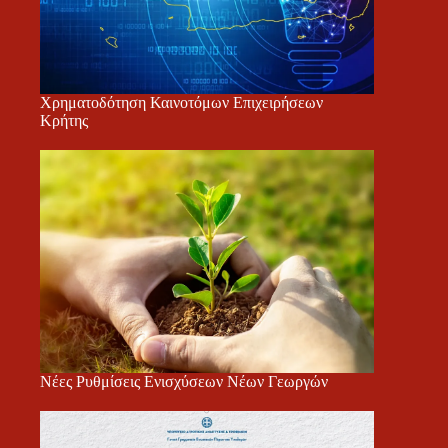
Χρηματοδότηση Καινοτόμων Επιχειρήσεων
Κρήτης
Νέες Ρυθμίσεις Ενισχύσεων Νέων Γεωργών