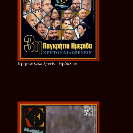
Κρητών Φιλοξενείν | Ηράκλειο