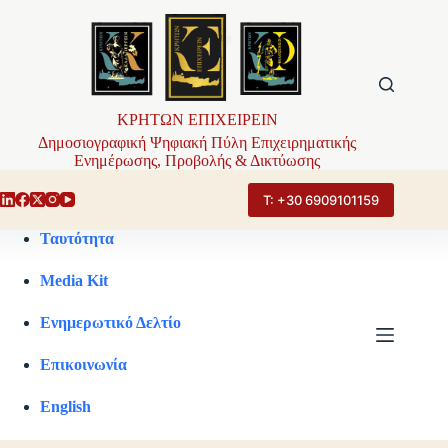
Μετάβαση
στο
περιεχόμενο
ΚΡΗΤΩΝ ΕΠΙΧΕΙΡΕΙΝ
Δημοσιογραφική Ψηφιακή Πύλη Επιχειρηματικής
Ενημέρωσης, Προβολής & Δικτύωσης
Τ: +30 6909101159
Ταυτότητα
Media Kit
Ενημερωτικό Δελτίο
Επικοινωνία
English