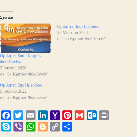
Σχετικά
Ομιλητές 3ης Ημερίδας
25 Μαρτίου 2023
σε "3ο Κρητών Φιλοξενείν"
Ομιλητές 6ου «Κρητών
Φιλοξενείν»
3 Ιουνίου 2026
σε "6ο Κρητών Φιλοξενείν"
Ομιλητές 2ης Ημερίδας
5 Ιουλίου 2022
σε "2ο Κρητών Φιλοξενείν"
Fa
T
E
Li
Y
Pi
G
O
Pr
ce
wi
m
nk
ah
nt
m
ut
in
S
Vi
W
Bl
C
Μ
bo
tte
ail
ed
oo
er
ail
lo
t
ky
be
ha
og
op
οι