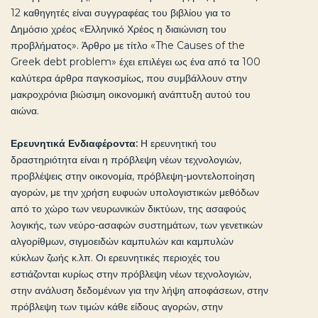
12 καθηγητές είναι συγγραφέας του βιβλίου για το
Δημόσιο χρέος «Ελληνικό Χρέος η διαιώνιση του
προβλήματος». Άρθρο με τίτλο «The Causes of the
Greek debt problem» έχει επιλέγει ως ένα από τα 100
καλύτερα άρθρα παγκοσμίως, που συμβάλλουν στην
μακροχρόνια βιώσιμη οικονομική ανάπτυξη αυτού του
αιώνα.
Ερευνητικά Ενδιαφέροντα:
Η ερευνητική του
δραστηριότητα είναι η πρόβλεψη νέων τεχνολογιών,
προβλέψεις στην οικονομία, πρόβλεψη-μοντελοποίηση
αγορών, με την χρήση ευφυών υπολογιστικών μεθόδων
από το χώρο των νευρωνικών δικτύων, της ασαφούς
λογικής, των νεύρο-ασαφών συστημάτων, των γενετικών
αλγορίθμων, σιγμοειδών καμπυλών και καμπυλών
κύκλων ζωής κ.λπ. Οι ερευνητικές περιοχές του
εστιάζονται κυρίως στην πρόβλεψη νέων τεχνολογιών,
στην ανάλυση δεδομένων για την λήψη αποφάσεων, στην
πρόβλεψη των τιμών κάθε είδους αγορών, στην