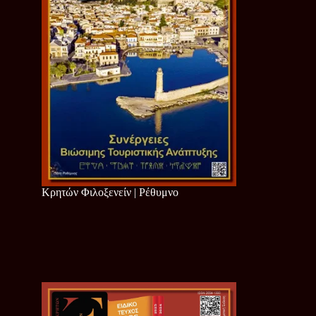
Κρητών Φιλοξενείν | Ρέθυμνο