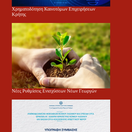
Χρηματοδότηση Καινοτόμων Επιχειρήσεων
Κρήτης
Νέες Ρυθμίσεις Ενισχύσεων Νέων Γεωργών