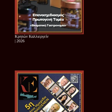
Κρητών Καλλιεργείν
| 2026