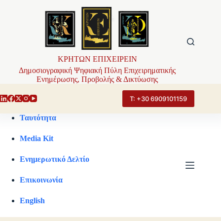
Μετάβαση
στο
περιεχόμενο
ΚΡΗΤΩΝ ΕΠΙΧΕΙΡΕΙΝ
Δημοσιογραφική Ψηφιακή Πύλη Επιχειρηματικής
Ενημέρωσης, Προβολής & Δικτύωσης
Τ: +30 6909101159
Ταυτότητα
Media Kit
Ενημερωτικό Δελτίο
Επικοινωνία
English