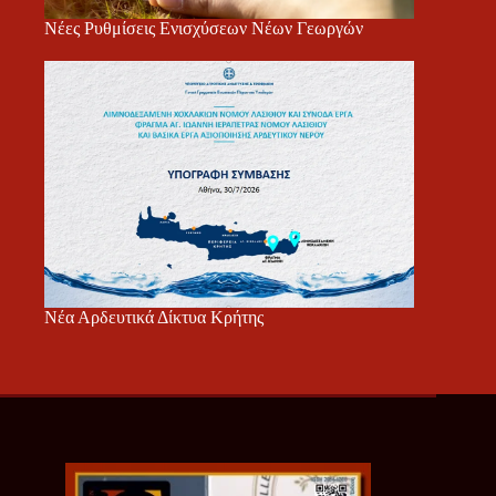
Νέες Ρυθμίσεις Ενισχύσεων Νέων Γεωργών
Νέα Αρδευτικά Δίκτυα Κρήτης