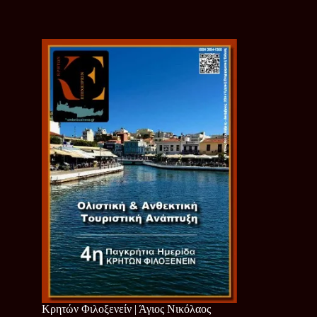
Κρητών Φιλοξενείν | Άγιος Νικόλαος