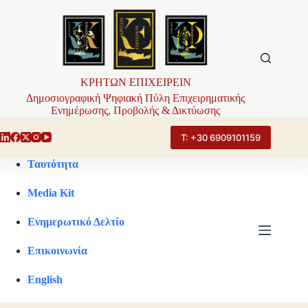
Μετάβαση
στο
περιεχόμενο
ΚΡΗΤΩΝ ΕΠΙΧΕΙΡΕΙΝ
Δημοσιογραφική Ψηφιακή Πύλη Επιχειρηματικής
Ενημέρωσης, Προβολής & Δικτύωσης
Τ: +30 6909101159
Ταυτότητα
Media Kit
Ενημερωτικό Δελτίο
Επικοινωνία
English