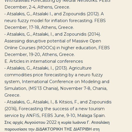
Withdrawals Forecasting by Neural Networks. FEBS
December, 2-4, Athens, Greece.
• Atsalakis, G., Atsalaki I., and Zopounidis (2012). A
neuro fuzzy model for inflation forecasting. FEBS
December, 17-18, Athens, Greece.
• Atsalakis, G., Atsalaki, I., and Zopounidis (2014).
Assessing disruptive potential of Massive Open
Online Courses (MOOCs) in higher education, FEBS
December, 19-20, Athens, Greece.
E. Articles in international conferences
• Atsalakis, G., Atsalaki, I., (2013). Agriculture
commodities price forecasting by a neuro fuzzy
system, International Conference on Modeling and
Simulation, (MS’13 Chania), November 7-8, Chania,
Greece.
• Atsalakis, G., Atsalaki, I., & Kitsios, F., and Zopounidis
(2016), Forecasting the success of a new tourism
service by ANFIS, FEBS June, 9-10, Malaga Spain.
Στις αρχές Αυγούστου 2022 η κυρία Ιωάννα Γ. Ατσαλάκη
παρουσίασε την ΔΙΔΑΚΤΟΡΙΚΗ ΤΗΣ ΔΙΑΤΡΙΒΗ στη