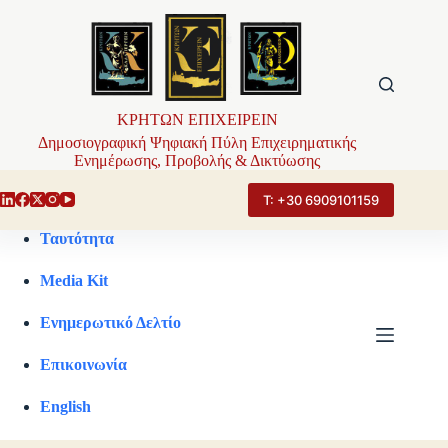
Μετάβαση
στο
περιεχόμενο
ΚΡΗΤΩΝ ΕΠΙΧΕΙΡΕΙΝ
Δημοσιογραφική Ψηφιακή Πύλη Επιχειρηματικής
Ενημέρωσης, Προβολής & Δικτύωσης
Τ: +30 6909101159
Ταυτότητα
Media Kit
Ενημερωτικό Δελτίο
Επικοινωνία
English