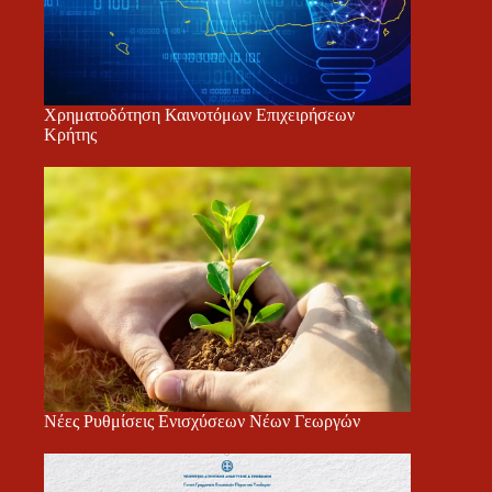
Χρηματοδότηση Καινοτόμων Επιχειρήσεων
Κρήτης
Νέες Ρυθμίσεις Ενισχύσεων Νέων Γεωργών