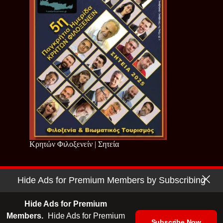
Κρητών Φιλοξενείν | Σητεία
Hide Ads for Premium Members by Subscribing
Copyright © 2026 - Cretan Business | Κρητών Επιχειρείν
Όροι Χρήσης
|
Πολιτική Απορρήτου
Hide Ads for Premium
Members.
Hide Ads for Premium
Subscribe Now