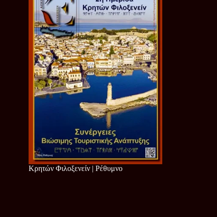
Κρητών Φιλοξενείν | Ρέθυμνο