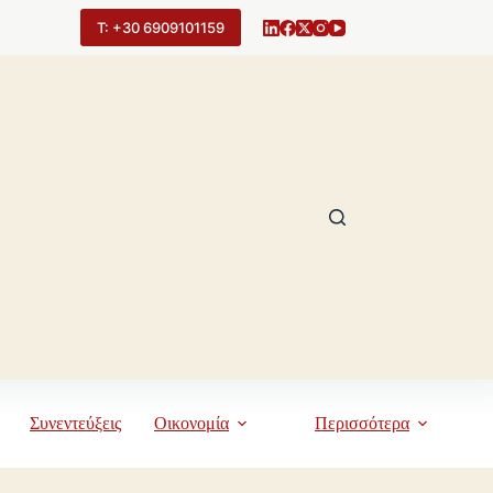
Τ: +30 6909101159
Συνεντεύξεις
Οικονομία
Περισσότερα