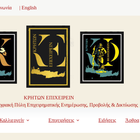
ινωνία
| English
ΚΡΗΤΩΝ ΕΠΙΧΕΙΡΕΙΝ
φιακή Πύλη Επιχειρηματικής Ενημέρωσης, Προβολής & Δικτύωσης
Καλλιεργείν
Επιχειρήσεις
Ειδήσεις
Άρθρα