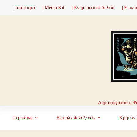
Μετάβαση
| Ταυτότητα
| Media Kit
| Ενημερωτικό Δελτίο
| Επικο
στο
περιεχόμενο
Δημοσιογραφική Ψη
Περιοδικά
Κρητών Φιλοξενείν
Κρητών 