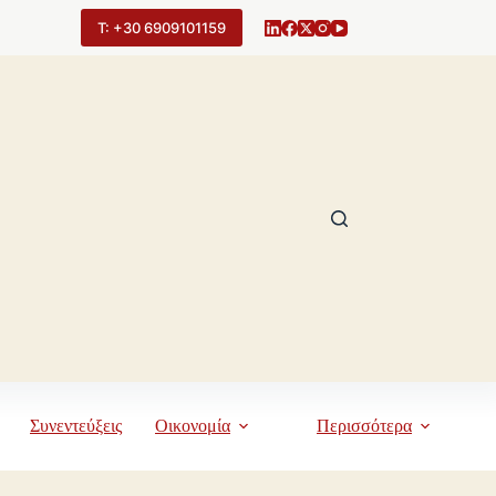
Τ: +30 6909101159
Συνεντεύξεις
Οικονομία
Περισσότερα