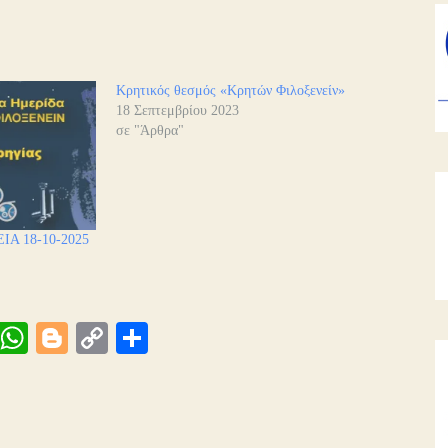
Κρητικός θεσμός «Κρητών Φιλοξενείν»
18 Σεπτεμβρίου 2023
σε "Άρθρα"
ΙΑ 18-10-2025
Vi
W
Bl
C
Μ
be
ha
og
op
οι
ts
ge
y
ρ
A
r
Li
α