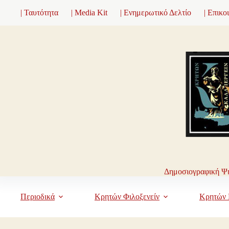
Μετάβαση
| Ταυτότητα
| Media Kit
| Ενημερωτικό Δελτίο
| Επικο
στο
περιεχόμενο
Δημοσιογραφική Ψη
Περιοδικά
Κρητών Φιλοξενείν
Κρητών 