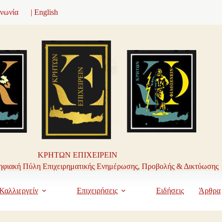
ινωνία
| English
ΚΡΗΤΩΝ ΕΠΙΧΕΙΡΕΙΝ
φιακή Πύλη Επιχειρηματικής Ενημέρωσης, Προβολής & Δικτύωσης
Καλλιεργείν
Επιχειρήσεις
Ειδήσεις
Άρθρα