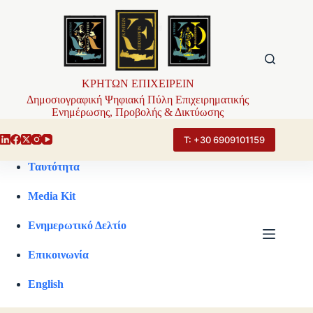
Μετάβαση
στο
περιεχόμενο
ΚΡΗΤΩΝ ΕΠΙΧΕΙΡΕΙΝ
Δημοσιογραφική Ψηφιακή Πύλη Επιχειρηματικής
Ενημέρωσης, Προβολής & Δικτύωσης
Τ: +30 6909101159
Ταυτότητα
Media Kit
Ενημερωτικό Δελτίο
Επικοινωνία
English