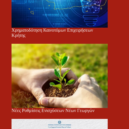
Χρηματοδότηση Καινοτόμων Επιχειρήσεων
Κρήτης
Νέες Ρυθμίσεις Ενισχύσεων Νέων Γεωργών