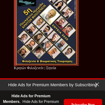
Κρητών Φιλοξενείν | Σητεία
Hide Ads for Premium Members by Subscribing
Copyright © 2026 - Cretan Business | Κρητών Επιχειρείν
Όροι Χρήσης
|
Πολιτική Απορρήτου
Hide Ads for Premium
Members.
Hide Ads for Premium
Subscribe Now