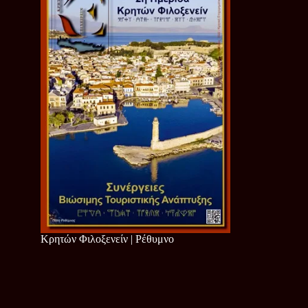
Κρητών Φιλοξενείν | Ρέθυμνο