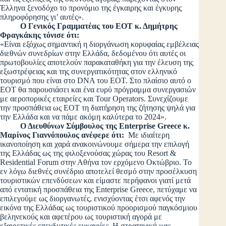
Έλληνα ξενοδόχο το προνόμιο της έγκαιρης και έγκυρης
πληροφόρησης γι’ αυτές».
Ο Γενικός Γραμματέας του ΕΟΤ κ. Δημήτρης
Φραγκάκης τόνισε ότι:
«Είναι εξόχως σημαντική η διοργάνωση κορυφαίας εμβέλειας
διεθνών συνεδρίων στην Ελλάδα, δεδομένου ότι αυτές οι
πρωτοβουλίες αποτελούν παρακαταθήκη για την έλευση της
εξωστρέφειας και της συνεργατικότητας στον ελληνικό
τουρισμό που είναι στο DNA του ΕΟΤ. Στο πλαίσιο αυτό ο
ΕΟΤ θα παρουσιάσει και ένα ευρύ πρόγραμμα συνεργασιών
με αεροπορικές εταιρείες και Tour Operators. Συνεχίζουμε
την προσπάθεια ως ΕΟΤ τη διατήρηση της ζήτησης ψηλά για
την Ελλάδα και να πάμε ακόμη καλύτερα το 2024».
Ο Διευθύνων Σύμβουλος της Enterprise Greece κ.
Μαρίνος Γιαννόπουλος ανέφερε ότι:
Με ιδιαίτερη
ικανοποίηση και χαρά ανακοινώνουμε σήμερα την επιλογή
της Ελλάδας ως της φιλοξενούσας χώρας του Resort &
Residential Forum στην Αθήνα τον ερχόμενο Οκτώβριο. Το
εν λόγω διεθνές συνέδριο αποτελεί θεσμό στην προσέλκυση
τουριστικών επενδύσεων και είμαστε περήφανοι γιατί μετά
από εντατική προσπάθεια της Enterprise Greece, πετύχαμε να
επιλεγούμε ως διοργανωτές, ενισχύοντας έτσι αφενός την
εικόνα της Ελλάδας ως τουριστικού προορισμού παγκόσμιου
βεληνεκούς και αφετέρου ως τουριστική αγορά με
εξαιρετικές επενδυτικές ευκαιρίες. Η στρατηγική μας