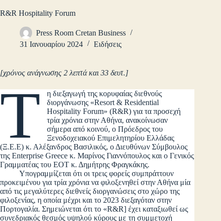
R&R Hospitality Forum
Press Room Cretan Business
31 Ιανουαρίου 2024
Ειδήσεις
[χρόνος ανάγνωσης 2 λεπτά και 33 δευτ.]
Τ
η διεξαγωγή της κορυφαίας διεθνούς
διοργάνωσης «Resort & Residential
Hospitality Forum» (R&R) για τα προσεχή
τρία χρόνια στην Αθήνα, ανακοίνωσαν
σήμερα από κοινού, ο Πρόεδρος του
Ξενοδοχειακού Επιμελητηρίου Ελλάδας
(Ξ.Ε.Ε) κ. Αλέξανδρος Βασιλικός, ο Διευθύνων Σύμβουλος
της Enterprise Greece κ. Μαρίνος Γιαννόπουλος και ο Γενικός
Γραμματέας του ΕΟΤ κ. Δημήτρης Φραγκάκης.
Υπογραμμίζεται ότι οι τρεις φορείς συμπράττουν
προκειμένου για τρία χρόνια να φιλοξενηθεί στην Αθήνα μία
από τις μεγαλύτερες διεθνείς διοργανώσεις στο χώρο της
φιλοξενίας, η οποία μέχρι και το 2023 διεξαγόταν στην
Πορτογαλία. Σημειώνεται ότι το «R&R] έχει καταξιωθεί ως
συνεδριακός θεσμός υψηλού κύρους με τη συμμετοχή