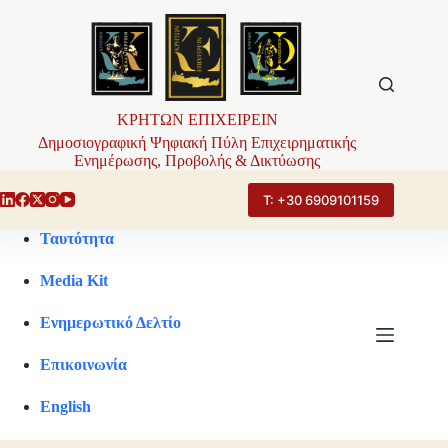
Μετάβαση
στο
περιεχόμενο
ΚΡΗΤΩΝ ΕΠΙΧΕΙΡΕΙΝ
Δημοσιογραφική Ψηφιακή Πύλη Επιχειρηματικής
Ενημέρωσης, Προβολής & Δικτύωσης
Τ: +30 6909101159
Ταυτότητα
Media Kit
Ενημερωτικό Δελτίο
Επικοινωνία
English