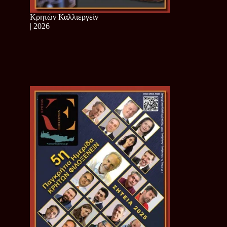
Κρητών Καλλιεργείν
| 2026