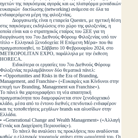
ηγετών της παγκόσμιας αγοράς και ως πλατφόρμα μοναδικών
ευκαιριών δικτύωσης (networking) ανάμεσα σε όλα τα
ενδιαφερόμενα μέρη της φιλοξενίας.
Διοργανωτής είναι η εταιρεία Questex, με ηγετική θέση
στις παγκόσμιες εκδηλώσεις στο χώρο της φιλοξενίας, η
οποία είναι και ο στρατηγικός εταίρος του ΞΕΕ για τη
διοργάνωση του 7ου Διεθνούς Φόρουμ Φιλοξενίας υπό τον
τίτλο « Ελληνικά Ξενοδοχεία: Η Επόμενη Μέρα» που θα
πραγματοποιηθεί, το Σάββατο 10 Φεβρουαρίου 2024, στο
METROPOLITAN EXPO, παράλληλα με την έκθεση
HORECA.
Ειδικότερα οι εργασίες του 7ου Διεθνούς Φόρουμ
Φιλοξενίας περιλαμβάνουν δύο θεματικά πάνελ:
• «Opportunities and Risks in the Era of Branding,
Management, and Franchise» («Ευκαιρίες και Κίνδυνοι στην
εποχή των Branding, Management και Franchise»).
Το πάνελ θα χαρτογραφήσει τη νέα απαιτητική
πραγματικότητα που διαμορφώνεται στον ξενοδοχειακό
κλάδο, μέσα από το έντονο διεθνές επενδυτικό ενδιαφέρον
και τις τοποθετήσεις μεγάλων brands και αλυσίδων στην
Ελλάδα.
• «Generational Change and Wealth Management» («Αλλαγή
Γενιάς και Διαχείριση Περιουσίας»).
Το πάνελ θα αναλύσει τις προκλήσεις που αναδύονται
καθώς ο ελληνικός τουρισμός φτάνει στην ωριμότητά του. Οι