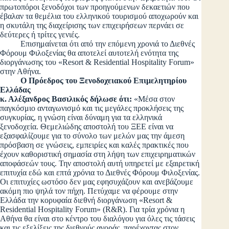
πρωτοπόροι ξενοδόχοι των προηγούμενων δεκαετιών που
έβαλαν τα θεμέλια του ελληνικού τουρισμού αποχωρούν και
η σκυτάλη της διαχείρισης των επιχειρήσεων περνάει σε
δεύτερες ή τρίτες γενιές.
Επισημαίνεται ότι από την επόμενη χρονιά το Διεθνές
Φόρουμ Φιλοξενίας θα αποτελεί αυτοτελή ενότητα της
διοργάνωσης του «Resort & Residential Hospitality Forum»
στην Αθήνα.
Ο Πρόεδρος του Ξενοδοχειακού Επιμελητηρίου
Ελλάδας
κ. Αλέξανδρος Βασιλικός δήλωσε ότι:
«Μέσα στον
παγκόσμιο ανταγωνισμό και τις μεγάλες προκλήσεις της
συγκυρίας, η γνώση είναι δύναμη για τα ελληνικά
ξενοδοχεία. Θεμελιώδης αποστολή του ΞΕΕ είναι να
εξασφαλίζουμε για το σύνολο των μελών μας την άμεση
πρόσβαση σε γνώσεις, εμπειρίες και καλές πρακτικές που
έχουν καθοριστική σημασία στη λήψη των επιχειρηματικών
αποφάσεών τους. Την αποστολή αυτή υπηρετεί με εξαιρετική
επιτυχία εδώ και επτά χρόνια το Διεθνές Φόρουμ Φιλοξενίας.
Οι επιτυχίες ωστόσο δεν μας εφησυχάζουν και ανεβάζουμε
ακόμη πιο ψηλά τον πήχη. Πετύχαμε να φέρουμε στην
Ελλάδα την κορυφαία διεθνή διοργάνωση «Resort &
Residential Hospitality Forum» (R&R). Για τρία χρόνια η
Αθήνα θα είναι στο κέντρο του διαλόγου για όλες τις τάσεις
και τις εξελίξεις της διεθνούς αγοράς, παρέχοντας στον