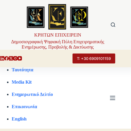
Μετάβαση
στο
περιεχόμενο
ΚΡΗΤΩΝ ΕΠΙΧΕΙΡΕΙΝ
Δημοσιογραφική Ψηφιακή Πύλη Επιχειρηματικής
Ενημέρωσης, Προβολής & Δικτύωσης
Τ: +30 6909101159
Ταυτότητα
Media Kit
Ενημερωτικό Δελτίο
Επικοινωνία
English