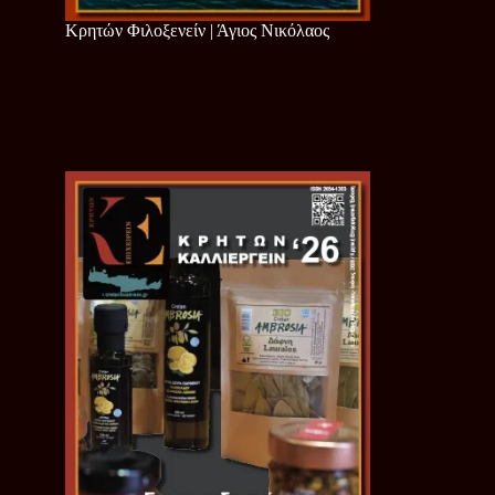
Κρητών Φιλοξενείν | Άγιος Νικόλαος