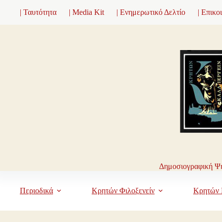
Μετάβαση
| Ταυτότητα
| Media Kit
| Ενημερωτικό Δελτίο
| Επικο
στο
περιεχόμενο
Δημοσιογραφική Ψη
Περιοδικά
Κρητών Φιλοξενείν
Κρητών 