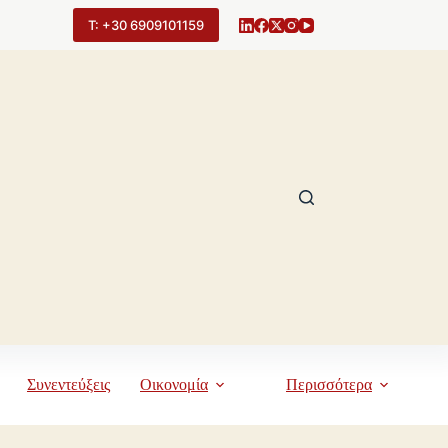
Τ: +30 6909101159
Συνεντεύξεις
Οικονομία
Περισσότερα