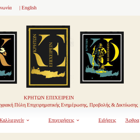
ινωνία
| English
ΚΡΗΤΩΝ ΕΠΙΧΕΙΡΕΙΝ
φιακή Πύλη Επιχειρηματικής Ενημέρωσης, Προβολής & Δικτύωσης
Καλλιεργείν
Επιχειρήσεις
Ειδήσεις
Άρθρα