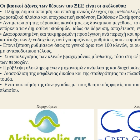
Οι βασικοί άξονες των θέσεων του ΞΕΕ είναι οι ακόλουθοι:
• Πλήρης δημοσιοποίηση και επιστημονικός έλεγχος της μεθοδολογίας
χωροταξικό πλαίσιο και υποχρεωτική εκπόνηση Εκθέσεων Εκτίμηση
• Αντιμετώπιση της φέρουσας ικανότητας ως δυναμικού μεγέθους, το ο
επάρκεια των δημοσίων υποδομών. ιδίως σε ύδρευση, αποχέτευση, εν
• Διαφοροποιημένη και τεκμηριωμένη προσέγγιση ανά περιοχή και πρ
κατάταξη των ξενοδοχείων, αντί για οριζόντιες ρυθμίσεις που εφαρμ
• Επανεξέταση ρυθμίσεων όπως το γενικό όριο των 100 κλινών, οι αυ
μη ανταποδοτικού τέλους.
• Συνυπολογισμός των κλινών βραχυχρόνιας μίσθωσης, τόσο στη φέρ
των περιοχών.
• Πρόβλεψη ολοκληρωμένων μηχανισμών ανάπλασης και διαχείρισης
• Διασφάλιση της ασφάλειας δικαίου και της σταθερότητας του πλαισίο
τομέα.
• Εντατικοποίηση της συνεργασίας με τους θεσμικούς φορείς του το
πλαισίου.
Χορηγούμενο
Χορ