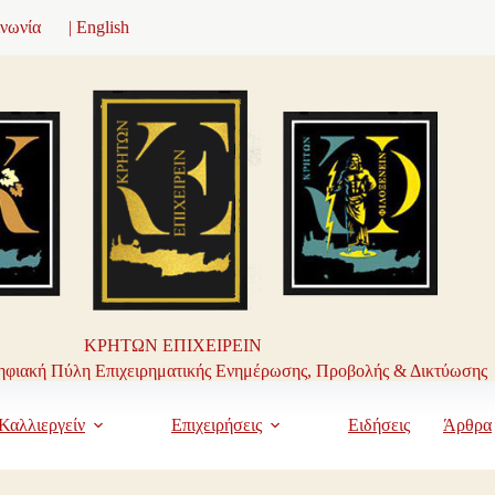
ινωνία
| English
ΚΡΗΤΩΝ ΕΠΙΧΕΙΡΕΙΝ
φιακή Πύλη Επιχειρηματικής Ενημέρωσης, Προβολής & Δικτύωσης
Καλλιεργείν
Επιχειρήσεις
Ειδήσεις
Άρθρα