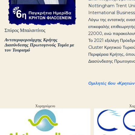
Nottingham Trent Unive
International Business
Λόγω της εντατικής ενασ
επικεφαλής επιθεωρητή
Σπύρος Μπαλαντίνος
22000, ενώ παρακολουθ
Αντιπεριφερειάρχης Κρήτης
Το 2021 εξελέγη Πρόεδρ
Διασύνδεσης Πρωτογενούς Τομέα με
Cluster Κρητικού Τυριο
τον Τουρισμό
Περιφέρεια Κρήτης, όπο
Διασύνδεσης Πρωτογενού
Ομιλητές 6ου «Κρητών
Χορηγούμενο
Χορ