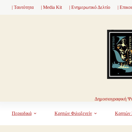
Μετάβαση
| Ταυτότητα
| Media Kit
| Ενημερωτικό Δελτίο
| Επικο
στο
περιεχόμενο
Δημοσιογραφική Ψη
Περιοδικά
Κρητών Φιλοξενείν
Κρητών 