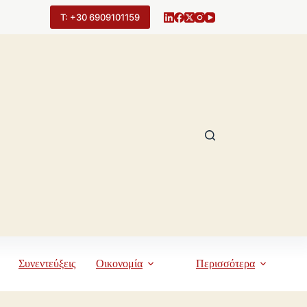
Τ: +30 6909101159
Συνεντεύξεις
Οικονομία
Περισσότερα