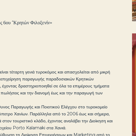
ς 6ου ΅Κρητών Φιλοξενίν»
ναι τέταρτη γενιά τυροκόμος και απασχολείται από μικρή
κή επιχείρηση παραγωγής παραδοσιακών Κρητικών
 έχοντας δραστηριοποιηθεί σε όλα τα επιμέρους τμήματα
ς πωλήσεις και την διανομή έως και την παραγωγή των
θυνος Παραγωγής και Ποιοτικού Ελέγχου στο τυροκομείο
ρύπετρο Χανίων. Παράλληλα από το 2006 έως και σήμερα,
ά στον τουριστικό κλάδο, έχοντας αναλάβει την Διοίκηση και
δοχείου Porto Kalamaki στα Χανιά.
τεύθυνση τη Διοίκηση Επιχειρήσεων και Marketing από το