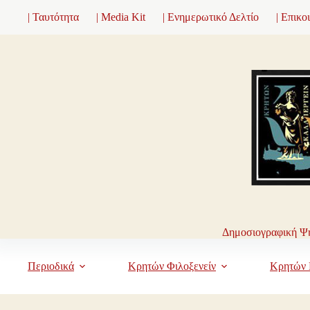
Μετάβαση
| Ταυτότητα
| Media Kit
| Ενημερωτικό Δελτίο
| Επικο
στο
περιεχόμενο
Δημοσιογραφική Ψη
Περιοδικά
Κρητών Φιλοξενείν
Κρητών 