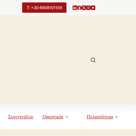
Τ: +30 6909101159
Συνεντεύξεις
Οικονομία
Περισσότερα