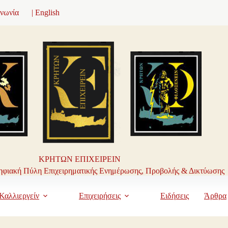
ινωνία
| English
ΚΡΗΤΩΝ ΕΠΙΧΕΙΡΕΙΝ
φιακή Πύλη Επιχειρηματικής Ενημέρωσης, Προβολής & Δικτύωσης
Καλλιεργείν
Επιχειρήσεις
Ειδήσεις
Άρθρα