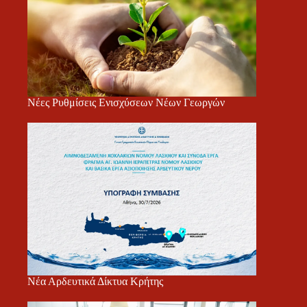
Νέες Ρυθμίσεις Ενισχύσεων Νέων Γεωργών
Νέα Αρδευτικά Δίκτυα Κρήτης