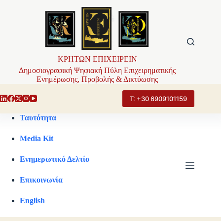
Μετάβαση
στο
περιεχόμενο
ΚΡΗΤΩΝ ΕΠΙΧΕΙΡΕΙΝ
Δημοσιογραφική Ψηφιακή Πύλη Επιχειρηματικής
Ενημέρωσης, Προβολής & Δικτύωσης
Τ: +30 6909101159
Ταυτότητα
Media Kit
Ενημερωτικό Δελτίο
Επικοινωνία
English