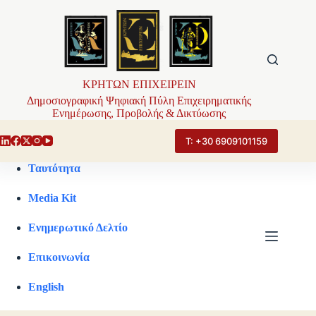
Μετάβαση
στο
περιεχόμενο
ΚΡΗΤΩΝ ΕΠΙΧΕΙΡΕΙΝ
Δημοσιογραφική Ψηφιακή Πύλη Επιχειρηματικής
Ενημέρωσης, Προβολής & Δικτύωσης
Τ: +30 6909101159
Ταυτότητα
Media Kit
Ενημερωτικό Δελτίο
Επικοινωνία
English