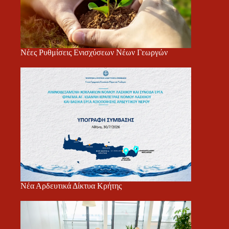
Νέες Ρυθμίσεις Ενισχύσεων Νέων Γεωργών
Νέα Αρδευτικά Δίκτυα Κρήτης