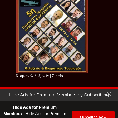
Κρητών Φιλοξενείν | Σητεία
Hide Ads for Premium Members by Subscribing
Copyright © 2026 - Cretan Business | Κρητών Επιχειρείν
Όροι Χρήσης
|
Πολιτική Απορρήτου
Hide Ads for Premium
Members.
Hide Ads for Premium
Subscribe Now