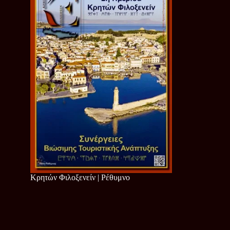
Κρητών Φιλοξενείν | Ρέθυμνο