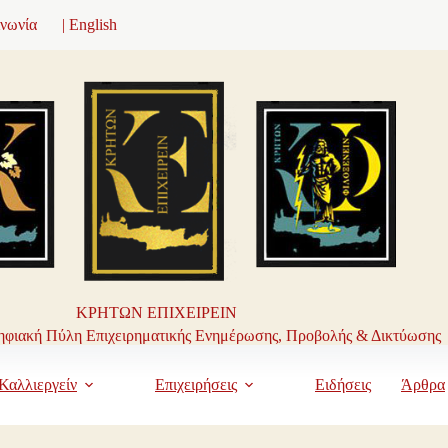
ινωνία
| English
ΚΡΗΤΩΝ ΕΠΙΧΕΙΡΕΙΝ
φιακή Πύλη Επιχειρηματικής Ενημέρωσης, Προβολής & Δικτύωσης
Καλλιεργείν
Επιχειρήσεις
Ειδήσεις
Άρθρα