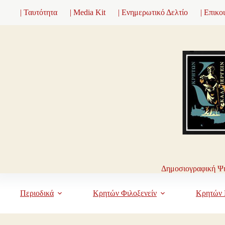
Μετάβαση
| Ταυτότητα
| Media Kit
| Ενημερωτικό Δελτίο
| Επικο
στο
περιεχόμενο
Δημοσιογραφική Ψη
Περιοδικά
Κρητών Φιλοξενείν
Κρητών 