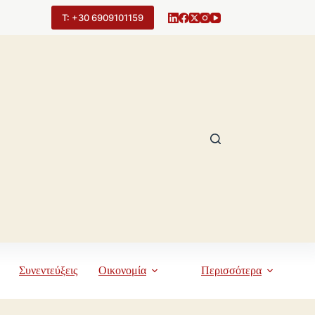
Τ: +30 6909101159
Συνεντεύξεις
Οικονομία
Περισσότερα