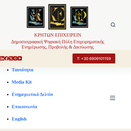
Μετάβαση
στο
περιεχόμενο
ΚΡΗΤΩΝ ΕΠΙΧΕΙΡΕΙΝ
Δημοσιογραφική Ψηφιακή Πύλη Επιχειρηματικής
Ενημέρωσης, Προβολής & Δικτύωσης
Τ: +30 6909101159
Ταυτότητα
Media Kit
Ενημερωτικό Δελτίο
Επικοινωνία
English