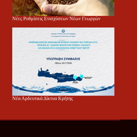
Νέες Ρυθμίσεις Ενισχύσεων Νέων Γεωργών
Νέα Αρδευτικά Δίκτυα Κρήτης