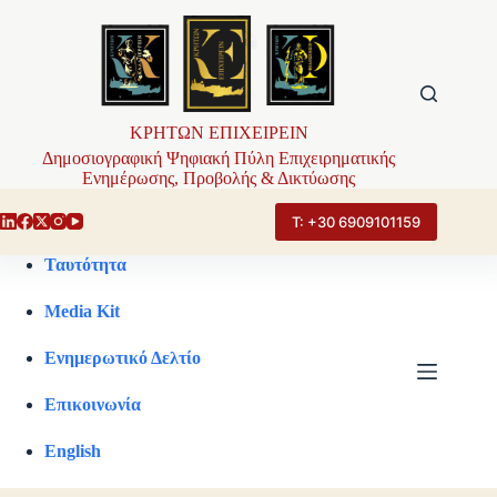
Μετάβαση
στο
περιεχόμενο
ΚΡΗΤΩΝ ΕΠΙΧΕΙΡΕΙΝ
Δημοσιογραφική Ψηφιακή Πύλη Επιχειρηματικής
Ενημέρωσης, Προβολής & Δικτύωσης
Τ: +30 6909101159
Ταυτότητα
Media Kit
Ενημερωτικό Δελτίο
Επικοινωνία
English