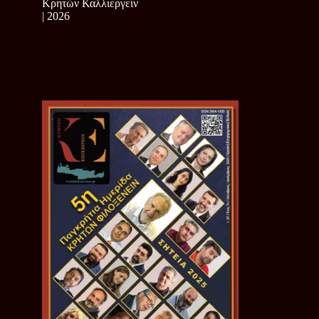
Κρητών Καλλιεργείν
| 2026