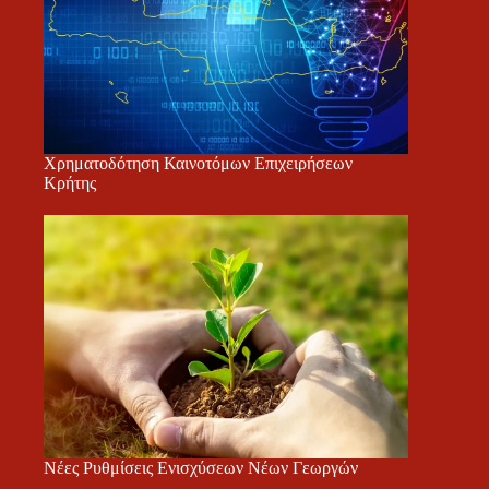
Χρηματοδότηση Καινοτόμων Επιχειρήσεων
Κρήτης
Νέες Ρυθμίσεις Ενισχύσεων Νέων Γεωργών