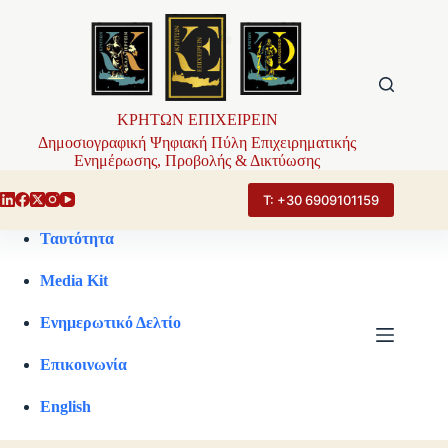
Μετάβαση
στο
περιεχόμενο
ΚΡΗΤΩΝ ΕΠΙΧΕΙΡΕΙΝ
Δημοσιογραφική Ψηφιακή Πύλη Επιχειρηματικής
Ενημέρωσης, Προβολής & Δικτύωσης
Τ: +30 6909101159
Ταυτότητα
Media Kit
Ενημερωτικό Δελτίο
Επικοινωνία
English