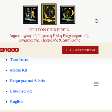
Μετάβαση
στο
περιεχόμενο
ΚΡΗΤΩΝ ΕΠΙΧΕΙΡΕΙΝ
Δημοσιογραφική Ψηφιακή Πύλη Επιχειρηματικής
Ενημέρωσης, Προβολής & Δικτύωσης
Τ: +30 6909101159
Ταυτότητα
Media Kit
Ενημερωτικό Δελτίο
Επικοινωνία
English