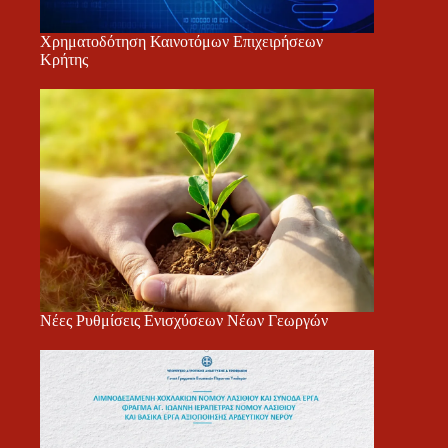
Χρηματοδότηση Καινοτόμων Επιχειρήσεων
Κρήτης
Νέες Ρυθμίσεις Ενισχύσεων Νέων Γεωργών