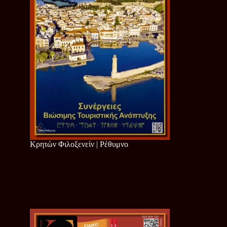
Κρητών Φιλοξενείν | Ρέθυμνο