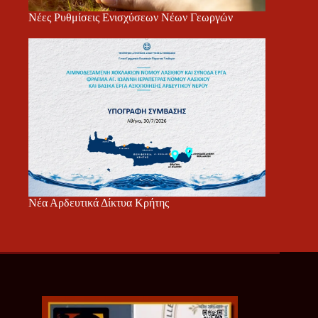
Νέες Ρυθμίσεις Ενισχύσεων Νέων Γεωργών
Νέα Αρδευτικά Δίκτυα Κρήτης