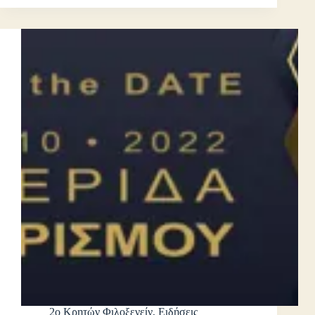
2ο Κρητών Φιλοξενείν
,
Ειδήσεις