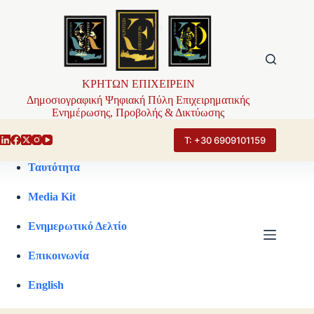
Μετάβαση
στο
περιεχόμενο
ΚΡΗΤΩΝ ΕΠΙΧΕΙΡΕΙΝ
Δημοσιογραφική Ψηφιακή Πύλη Επιχειρηματικής
Ενημέρωσης, Προβολής & Δικτύωσης
Τ: +30 6909101159
Ταυτότητα
Media Kit
Ενημερωτικό Δελτίο
Επικοινωνία
English