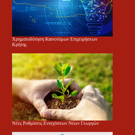
Χρηματοδότηση Καινοτόμων Επιχειρήσεων
Κρήτης
Νέες Ρυθμίσεις Ενισχύσεων Νέων Γεωργών