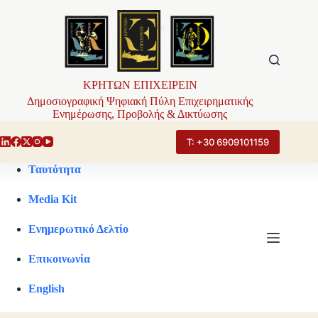
Μετάβαση
στο
περιεχόμενο
ΚΡΗΤΩΝ ΕΠΙΧΕΙΡΕΙΝ
Δημοσιογραφική Ψηφιακή Πύλη Επιχειρηματικής
Ενημέρωσης, Προβολής & Δικτύωσης
Τ: +30 6909101159
Ταυτότητα
Media Kit
Ενημερωτικό Δελτίο
Επικοινωνία
English