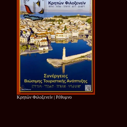
Κρητών Φιλοξενείν | Ρέθυμνο