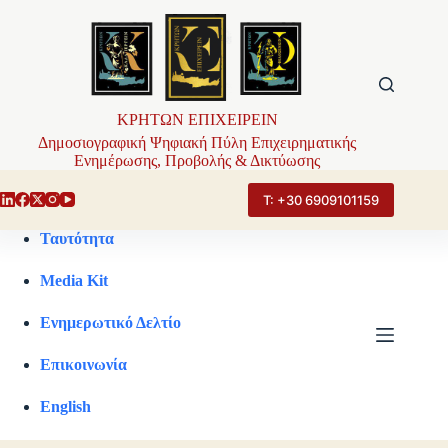
Μετάβαση
στο
περιεχόμενο
ΚΡΗΤΩΝ ΕΠΙΧΕΙΡΕΙΝ
Δημοσιογραφική Ψηφιακή Πύλη Επιχειρηματικής
Ενημέρωσης, Προβολής & Δικτύωσης
Τ: +30 6909101159
Ταυτότητα
Media Kit
Ενημερωτικό Δελτίο
Επικοινωνία
English