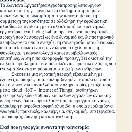
Τα Ζωντανά Εργαστήρια Αγροδιατροφής λειτουργούν
καταλυτικά στη γεωργία και τα συστήματα τροφίμων,
προωθώντας τη βιωσιμότητα, την καινοτομία και τη
συμμετοχή της κοινότητας σε ολόκληρη την εφοδιαστική
αλυσίδα. Σε αντίθεση με τα κλειστού τύπου ερευνητικά
εργαστήρια, ένα Living Lab μπορεί να είναι μια αγροτική
περιοχή που λειτουργεί ως ένα δυναμικό και διεπιστημονικό
περιβάλλον το οποίο ενισχύει τη συνεργασία μεταξύ ειδικών
από τομείς όπως είναι η τεχνολογία, ο σχεδιασμός, η
ψυχολογία, η κοινωνιολογία και οι περιβαλλοντικές
επιστήμες. Αυτή η ποικιλομορφία προσεγγίζει ολιστικά την
επίλυση προβλημάτων, διασφαλίζοντας πρακτικές λύσεις που
ενσωματώνονται απρόσκοπτα στη ζωή των ανθρώπων.
Σκεφτείτε μια αγροτική περιοχή εξοπλισμένη με
έξυπνες υποδομές, συμπεριλαμβανομένων συσκευών που
επικοινωνούν και ανταλλάσσουν πληροφορίες μεταξύ τους
μέσω cloud (IoT – Internet of Things), αισθητήρων,
μετεωρολογικών σταθμών και άλλων εργαλείων ανάλυσης
δεδομένων, όπου παρακολουθείται, σε πραγματικό χρόνο,
ολόκληρη η αγροδιατροφική αλυσίδα, η οποία περιλαμβάνει
γεωργικές πρακτικές, καλλιέργεια, συγκομιδή, επεξεργασία,
τυποποίηση, διανομή και κατανάλωση.
Εκεί που η γεωργία συναντά την καινοτομία