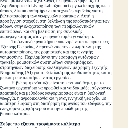
Ενσωματώνοντας τεχνολογίες Γεωργίας Ακριβείας, το
Αγροδιατροφικό Living Lab αξιοποιεί εργαλεία αιχμής όπως
drones, δίκτυα αισθητήρων και τεχνικές ακριβείας για τη
βελτιστοποίηση των γεωργικών πρακτικών. Αυτή η
προσέγγιση στοχεύει στη βελτίωση της αποδοτικότητας των
πόρων, στην ελαχιστοποίηση των περιβαλλοντικών
επιπτώσεων και στη βελτίωση της συνολικής
παραγωγικότητας στον γεωργικό τομέα γενικότερα.
Το ζωντανό εργαστήριο επικεντρώνεται σε πρακτικές
Έξυπνης Γεωργίας, διερευνώντας την ενσωμάτωση της
αυτοματοποίησης, της ρομποτικής και της τεχνητής
νοημοσύνης. Περιλαμβάνει την εφαρμογή αυτόνομων
τρακτέρ, ρομποτικών συστημάτων συγκομιδής και
στρατηγικών διαχείρισης καλλιεργειών με χρήση Τεχνητής
Νοημοσύνης (ΑΙ) για τη βελτίωση της αποδοτικότητας και τη
μείωση των απαιτήσεων στις εργασίες.
Η βιώσιμη ανάπτυξη είναι το κεντρικό θέμα, με το
ζωντανό εργαστήριο να προωθεί και να δοκιμάζει σύγχρονες
πρακτικές και μεθόδους αειφορίας όπως είναι η βιολογική
γεωργία, η αγροοικολογία και η αναγεννητική γεωργία, με
ιδιαίτερη έμφαση στη διατήρηση της υγείας του εδάφους, την
ελεγχόμενη χρήση νερού και την προώθηση της
βιοποικιλότητας.
Ζούμε πιο έξυπνα, τρεφόμαστε καλύτερα