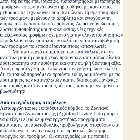
Στον τομέα της επεξεργασίας, τυποποίησης και μεταποίησης
τροφίμων, το ζωντανό εργαστήριο οδηγεί με καινοτόμες
μεθόδους σε τεχνολογίες που βελτιώνουν τη θρεπτική αξία
των τροφίμων, μειώνουν τα απόβλητα και ενισχύουν τη
διάρκεια ζωής του τελικού προϊόντος. Διερευνούν βιώσιμες
λύσεις τυποποίησης και συσκευασίας, νέες τεχνικές
επεξεργασίας τροφίμων όχι μόνο για την ελαχιστοποίηση των
περιβαλλοντικών επιπτώσεων αλλά και για την αναβάθμιση
των τροφίμων που προσφέρονται στους καταναλωτές.
Με την ενεργό συμμετοχή των καταναλωτών στην
ανάπτυξη και τη δοκιμή νέων προϊόντων, αυτομάτως δίνεται
προτεραιότητα στην ποιότητα και στην υψηλή θρεπτική αξία.
Αυτή η προσέγγιση, με επίκεντρο τον χρήστη, διασφαλίζει
ότι τα τοπικά παραγόμενα προϊόντα ευθυγραμμίζονται με τις
προτιμήσεις των καταναλωτών και τις διατροφικές ανάγκες
που ταιριάζουν στον τρόπο ζωής τους, πάντα με γνώμονα τη
βιωσιμότητα.
Από το αγρόκτημα, στο μέλλον
Λειτουργώντας ως εκπαιδευτικός κόμβος, το Ζωντανό
Εργαστήριο Αγροδιατροφής (Agrofood Living Lab) μπορεί
να διεξάγει εξειδικευμένα εργαστήρια, προγράμματα
κατάρτισης και πρωτοβουλίες προβολής που στοχεύουν στη
διάδοση γνώσεων σχετικά με τις πρακτικές βιώσιμης
γεωργίας και τροφίμων. Οι συνεργασίες με τις τοπικές