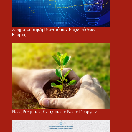
Χρηματοδότηση Καινοτόμων Επιχειρήσεων
Κρήτης
Νέες Ρυθμίσεις Ενισχύσεων Νέων Γεωργών