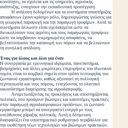
κοινότητες, τα σχολεία και τις υπηρεσίες αγροτικής
ανάπτυξης, ενισχύουν την εκπαιδευτική προσέγγιση.
Η ανάλυση δεδομένων και τα συστήματα υποστήριξης
αποφάσεων έχουν κρίσιμο ρόλο, δημιουργώντας γνώσεις για
τη γεωργική παραγωγή και την παραγωγή τροφίμων. Αυτά τα
συστήματα άλλωστε είναι σχεδιασμένα ώστε να
διευκολύνουν τους αγρότες και τους παραγωγούς τροφίμων
ώστε να λαμβάνουν τεκμηριωμένες αποφάσεις, να
βελτιστοποιούν την κατανομή των πόρων και να βελτιώνουν
τη συνολική απόδοση.
Ένας για όλους και όλοι για έναν
Η συνεργασία με ερευνητικά ιδρύματα, πανεπιστήμια,
βιομηχανίες και άλλες μικρότερες επιχειρήσεις του ιδιωτικού
τομέα, είναι το κομβικό σημείο στον τρόπο λειτουργίας του
ζωντανού εργαστηρίου, καθώς αξιοποιεί τη συλλογική
τεχνογνωσία και τους πόρους, ενισχύοντας το ολιστικό
οικοσύστημα διαχείρισης της αγροδιατροφής.
Αντιμετωπίζοντας τις προκλήσεις και υποστηρίζοντας
πολιτικές που προάγουν βιώσιμες και καινοτόμες πρακτικές
στην παραγωγή αγροδιατροφικών προϊόντων, το ζωντανό
εργαστήριο μπορεί να συνεργαστεί ενεργά με τους
υπεύθυνους χάραξης πολιτικής. Αυτή η δέσμευση
διασφαλίζει ένα υποστηρικτικό ρυθμιστικό περιβάλλον για
την υιοθέτηση νέων τεχνολογιών και βιώσιμων πρακτικών.