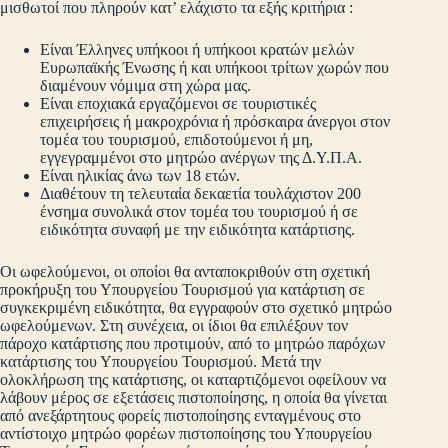
μισθωτοί που πληρούν κατ’ ελάχιστο τα εξής κριτήρια :
Είναι Έλληνες υπήκοοι ή υπήκοοι κρατών μελών
Ευρωπαϊκής Ένωσης ή και υπήκοοι τρίτων χωρών που
διαμένουν νόμιμα στη χώρα μας.
Είναι εποχιακά εργαζόμενοι σε τουριστικές
επιχειρήσεις ή μακροχρόνια ή πρόσκαιρα άνεργοι στον
τομέα του τουρισμού, επιδοτούμενοι ή μη,
εγγεγραμμένοι στο μητρώο ανέργων της Δ.Υ.Π.Α.
Είναι ηλικίας άνω των 18 ετών.
Διαθέτουν τη τελευταία δεκαετία τουλάχιστον 200
ένσημα συνολικά στον τομέα του τουρισμού ή σε
ειδικότητα συναφή με την ειδικότητα κατάρτισης.
Οι ωφελούμενοι, οι οποίοι θα ανταποκριθούν στη σχετική
προκήρυξη του Υπουργείου Τουρισμού για κατάρτιση σε
συγκεκριμένη ειδικότητα, θα εγγραφούν στο σχετικό μητρώο
ωφελούμενων. Στη συνέχεια, οι ίδιοι θα επιλέξουν τον
πάροχο κατάρτισης που προτιμούν, από το μητρώο παρόχων
κατάρτισης του Υπουργείου Τουρισμού. Μετά την
ολοκλήρωση της κατάρτισης, οι καταρτιζόμενοι οφείλουν να
λάβουν μέρος σε εξετάσεις πιστοποίησης, η οποία θα γίνεται
από ανεξάρτητους φορείς πιστοποίησης ενταγμένους στο
αντίστοιχο μητρώο φορέων πιστοποίησης του Υπουργείου