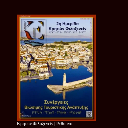
Κρητών Φιλοξενείν | Ρέθυμνο