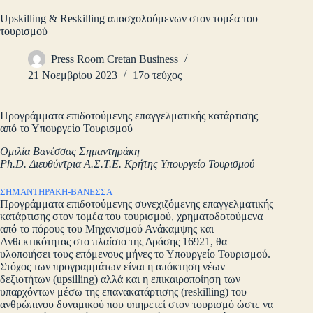
Upskilling & Reskilling απασχολούμενων στον τομέα του
τουρισμού
Press Room Cretan Business
21 Νοεμβρίου 2023
17ο τεύχος
Προγράμματα επιδοτούμενης επαγγελματικής κατάρτισης
από το Υπουργείο Τουρισμού
Ομιλία Βανέσσας Σημαντηράκη
Ph.D. Διευθύντρια Α.Σ.Τ.Ε. Κρήτης Υπουργείο Τουρισμού
ΣΗΜΑΝΤΗΡΑΚΗ-ΒΑΝΕΣΣΑ
Προγράμματα επιδοτούμενης συνεχιζόμενης επαγγελματικής
κατάρτισης στον τομέα του τουρισμού, χρηματοδοτούμενα
από το πόρους του Μηχανισμού Ανάκαμψης και
Ανθεκτικότητας στο πλαίσιο της Δράσης 16921, θα
υλοποιήσει τους επόμενους μήνες το Υπουργείο Τουρισμού.
Στόχος των προγραμμάτων είναι η απόκτηση νέων
δεξιοτήτων (upsilling) αλλά και η επικαιροποίηση των
υπαρχόντων μέσω της επανακατάρτισης (reskilling) του
ανθρώπινου δυναμικού που υπηρετεί στον τουρισμό ώστε να