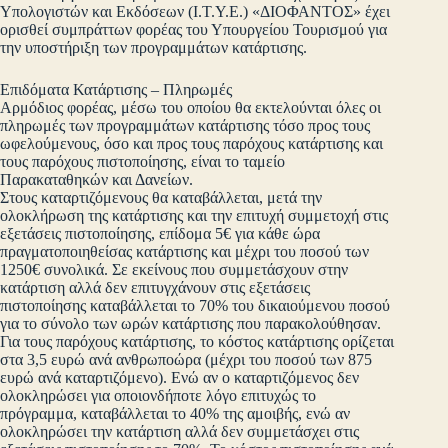
Υπολογιστών και Εκδόσεων (Ι.Τ.Υ.Ε.) «ΔΙΟΦΑΝΤΟΣ» έχει
ορισθεί συμπράττων φορέας του Υπουργείου Τουρισμού για
την υποστήριξη των προγραμμάτων κατάρτισης.
Επιδόματα Κατάρτισης – Πληρωμές
Αρμόδιος φορέας, μέσω του οποίου θα εκτελούνται όλες οι
πληρωμές των προγραμμάτων κατάρτισης τόσο προς τους
ωφελούμενους, όσο και προς τους παρόχους κατάρτισης και
τους παρόχους πιστοποίησης, είναι το ταμείο
Παρακαταθηκών και Δανείων.
Στους καταρτιζόμενους θα καταβάλλεται, μετά την
ολοκλήρωση της κατάρτισης και την επιτυχή συμμετοχή στις
εξετάσεις πιστοποίησης, επίδομα 5€ για κάθε ώρα
πραγματοποιηθείσας κατάρτισης και μέχρι του ποσού των
1250€ συνολικά. Σε εκείνους που συμμετάσχουν στην
κατάρτιση αλλά δεν επιτυγχάνουν στις εξετάσεις
πιστοποίησης καταβάλλεται το 70% του δικαιούμενου ποσού
για το σύνολο των ωρών κατάρτισης που παρακολούθησαν.
Για τους παρόχους κατάρτισης, το κόστος κατάρτισης ορίζεται
στα 3,5 ευρώ ανά ανθρωποώρα (μέχρι του ποσού των 875
ευρώ ανά καταρτιζόμενο). Ενώ αν ο καταρτιζόμενος δεν
ολοκληρώσει για οποιονδήποτε λόγο επιτυχώς το
πρόγραμμα, καταβάλλεται το 40% της αμοιβής, ενώ αν
ολοκληρώσει την κατάρτιση αλλά δεν συμμετάσχει στις