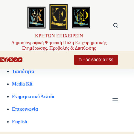
Μετάβαση
στο
περιεχόμενο
ΚΡΗΤΩΝ ΕΠΙΧΕΙΡΕΙΝ
Δημοσιογραφική Ψηφιακή Πύλη Επιχειρηματικής
Ενημέρωσης, Προβολής & Δικτύωσης
Τ: +30 6909101159
Ταυτότητα
Media Kit
Ενημερωτικό Δελτίο
Επικοινωνία
English