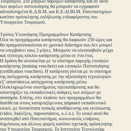
Τουρισμού. Στο μητρώο παρόχων κατάρτισης και σε αυτό
των φορέων πιστοποίησης θα μπορούν να εγγραφούν
αδειοδοτημένα Κ.Δ.Β.Μ. και Κ.Ε.ΔΙ.ΒΙ.Μ. Πανεπιστημίων
κατόπιν πρόσκλησης εκδήλωσης ενδιαφέροντος του
Υπουργείου Τουρισμού.
Τρόπος Υλοποίησης Προγραμμάτων Κατάρτισης
Όλα τα προγράμματα κατάρτισης θα διαρκούν 250 ώρες και
θα πραγματοποιούνται σε χρονικό διάστημα που δεν μπορεί
να υπερβαίνει τους 3 μήνες. Μπορούν να υλοποιηθούν μέχρι
και τέσσερις κύκλοι κατάρτισης μέσα σε ένα έτος.
Η δράση θα υλοποιείται με το σύστημα παροχής επιταγών
κατάρτισης (training vouchers) και επιταγών Πιστοποίησης
(certification vouchers). Η κατάρτιση γίνεται με το σύστημα
της ασύγχρονης κατάρτισης με την αξιοποίηση τεχνολογιών
εξ’ αποστάσεως ασύγχρονης κατάρτισης μέσω
Ολοκληρωμένου συστήματος τηλεκατάρτισης και θα
υποστηρίζει τις εκπαιδευτικές ανάγκες των ατόμων με
αναπηρία. Επίσης, στο πλαίσιο των προγραμμάτων θα
διατίθεται στους καταρτιζόμενους ψηφιακό εκπαιδευτικό
υλικό, με δυνατότητα τοπικής αποθήκευσης και εκτύπωσης
(video, διαλέξεις, παρουσιάσεις, κ.λ.π.). Το υλικό αυτό θα
αναπτυχθεί από Πανεπιστήμια, κοινωνικούς εταίρους,
δημόσιους και άλλους φορείς κατόπιν σχετικής πρόσκλησης
του Υπουργείου Τουρισμού. Το Ινστιτούτο Τεχνολογίας