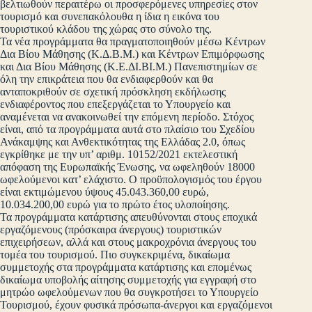
βελτιωθούν περαιτέρω οι προσφερόμενες υπηρεσίες στον
τουρισμό και συνεπακόλουθα η ίδια η εικόνα του
τουριστικού κλάδου της χώρας στο σύνολο της.
Τα νέα προγράμματα θα πραγματοποιηθούν μέσω Κέντρων
Δια Βίου Μάθησης (Κ.Δ.Β.Μ.) και Κέντρων Επιμόρφωσης
και Δια Βίου Μάθησης (Κ.Ε.ΔΙ.ΒΙ.Μ.) Πανεπιστημίων σε
όλη την επικράτεια που θα ενδιαφερθούν και θα
ανταποκριθούν σε σχετική πρόσκληση εκδήλωσης
ενδιαφέροντος που επεξεργάζεται το Υπουργείο και
αναμένεται να ανακοινωθεί την επόμενη περίοδο. Στόχος
είναι, από τα προγράμματα αυτά στο πλαίσιο του Σχεδίου
Ανάκαμψης και Ανθεκτικότητας της Ελλάδας 2.0, όπως
εγκρίθηκε με την υπ’ αριθμ. 10152/2021 εκτελεστική
απόφαση της Ευρωπαϊκής Ένωσης, να ωφεληθούν 18000
ωφελούμενοι κατ’ ελάχιστο. Ο προϋπολογισμός του έργου
είναι εκτιμώμενου ύψους 45.043.360,00 ευρώ,
10.034.200,00 ευρώ για το πρώτο έτος υλοποίησης.
Τα προγράμματα κατάρτισης απευθύνονται στους εποχικά
εργαζόμενους (πρόσκαιρα άνεργους) τουριστικών
επιχειρήσεων, αλλά και στους μακροχρόνια άνεργους του
τομέα του τουρισμού. Πιο συγκεκριμένα, δικαίωμα
συμμετοχής στα προγράμματα κατάρτισης και επομένως
δικαίωμα υποβολής αίτησης συμμετοχής για εγγραφή στο
μητρώο ωφελούμενων που θα συγκροτήσει το Υπουργείο
Τουρισμού, έχουν φυσικά πρόσωπα-άνεργοι και εργαζόμενοι