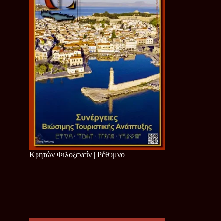
Κρητών Φιλοξενείν | Ρέθυμνο