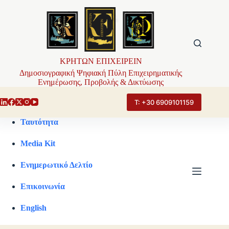
Μετάβαση
στο
περιεχόμενο
ΚΡΗΤΩΝ ΕΠΙΧΕΙΡΕΙΝ
Δημοσιογραφική Ψηφιακή Πύλη Επιχειρηματικής
Ενημέρωσης, Προβολής & Δικτύωσης
Τ: +30 6909101159
Ταυτότητα
Media Kit
Ενημερωτικό Δελτίο
Επικοινωνία
English