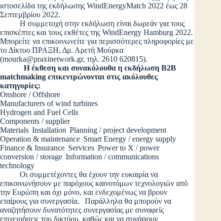
ιστοσελίδα της εκδήλωσης WindEnergyMatch 2022 έως 28
Σεπτεμβρίου 2022.
Η συμμετοχή στην εκδήλωση είναι δωρεάν για τους
επισκέπτες και τους εκθέτες της WindEnergy Hamburg 2022.
Μπορείτε να επικοινωνείτε για περισσότερες πληροφορίες με
το Δίκτυο ΠΡΑΞΗ, Δρ. Αρετή Μούρκα
(
mourka@praxinetwork.gr
, τηλ. 2610 620815).
Η έκθεση και συνακόλουθα η εκδήλωση B2B
matchmaking επικεντρώνονται στις ακόλουθες
κατηγορίες:
Onshore / Offshore
Manufacturers of wind turbines
Hydrogen and Fuel Cells
Components / supplier
Materials Installation Planning / project development
Operation & maintenance Smart Energy / energy supply
Finance & Insurance Services Power to X / power
conversion / storage Information / communications
technology
Οι συμμετέχοντες θα έχουν την ευκαιρία να
επικοινωνήσουν με παρόχους καινοτόμων τεχνολογιών από
την Ευρώπη και όχι μόνο, και ενδεχομένως να βρουν
εταίρους για συνεργασία.
Παράλληλα θα μπορούν να
αναζητήσουν δυνατότητες συνεργασίας με συναφείς
επιχειρήσεις του δικτύου, καθώς και να συνάψουν