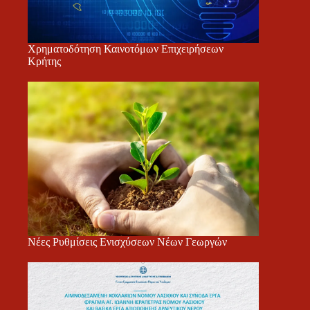
Χρηματοδότηση Καινοτόμων Επιχειρήσεων
Κρήτης
Νέες Ρυθμίσεις Ενισχύσεων Νέων Γεωργών