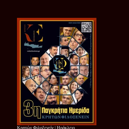
Κρητών Φιλοξενείν | Ηράκλειο