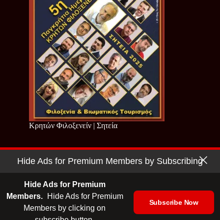
Κρητών Φιλοξενείν | Σητεία
Hide Ads for Premium Members by Subscribing
Copyright © 2026 - Cretan Business | Κρητών Επιχειρείν
Όροι Χρήσης
|
Πολιτική Απορρήτου
Hide Ads for Premium
Members.
Hide Ads for Premium
Subscribe Now
Members by clicking on
| Ταυτότητα
| Media Kit
| Ενημερωτικό Δελτίο
subscribe button.