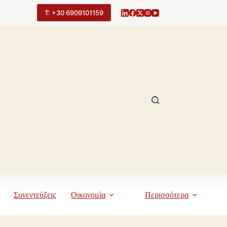
Τ: +30 6909101159
Συνεντεύξεις
Οικονομία
Περισσότερα