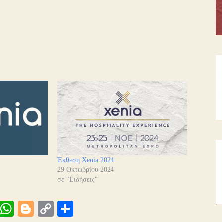
Έκθεση Xenia 2024
29 Οκτωβρίου 2024
σε "Ειδήσεις"
Vi
W
Bl
C
Μ