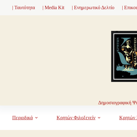
Μετάβαση
| Ταυτότητα
| Media Kit
| Ενημερωτικό Δελτίο
| Επικο
στο
περιεχόμενο
Δημοσιογραφική Ψη
Περιοδικά
Κρητών Φιλοξενείν
Κρητών 