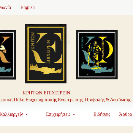
ινωνία
| English
ΚΡΗΤΩΝ ΕΠΙΧΕΙΡΕΙΝ
φιακή Πύλη Επιχειρηματικής Ενημέρωσης, Προβολής & Δικτύωσης
Καλλιεργείν
Επιχειρήσεις
Ειδήσεις
Άρθρα