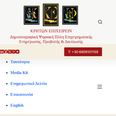
Μετάβαση
στο
περιεχόμενο
ΚΡΗΤΩΝ ΕΠΙΧΕΙΡΕΙΝ
Δημοσιογραφική Ψηφιακή Πύλη Επιχειρηματικής
Ενημέρωσης, Προβολής & Δικτύωσης
Τ: +30 6909101159
Ταυτότητα
Media Kit
Ενημερωτικό Δελτίο
Επικοινωνία
English