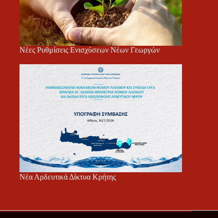
Νέες Ρυθμίσεις Ενισχύσεων Νέων Γεωργών
Νέα Αρδευτικά Δίκτυα Κρήτης