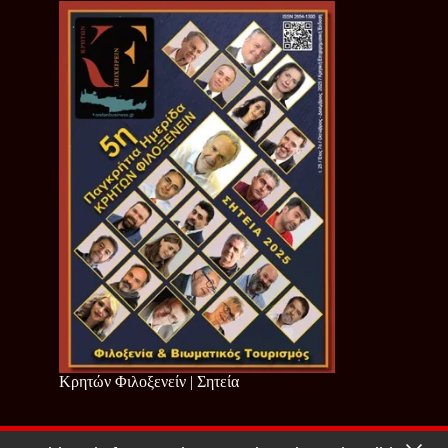
Κρητών Φιλοξενείν | Σητεία