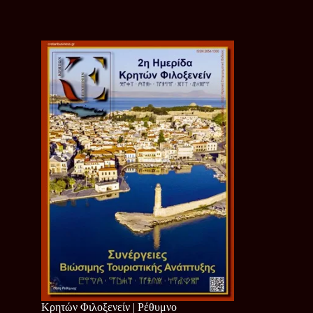
Κρητών Φιλοξενείν | Ρέθυμνο