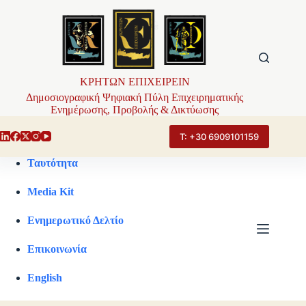
Μετάβαση
στο
περιεχόμενο
ΚΡΗΤΩΝ ΕΠΙΧΕΙΡΕΙΝ
Δημοσιογραφική Ψηφιακή Πύλη Επιχειρηματικής
Ενημέρωσης, Προβολής & Δικτύωσης
Τ: +30 6909101159
Ταυτότητα
Media Kit
Ενημερωτικό Δελτίο
Επικοινωνία
English