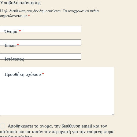
pp
nk
στ
Υποβολή απάντησης
m
εί
Η ηλ. διεύθυνση σας δεν δημοσιεύεται.
Τα υποχρεωτικά πεδία
σημειώνονται με
*
τε
Όνομα
*
Email
*
Ιστότοπος
Προσθήκη σχόλιου
*
Αποθηκεύστε το όνομα, την διεύθυνση email και τον
ιστότοπό μου σε αυτόν τον περιηγητή για την επόμενη φορά
που θα σχολιάσω.