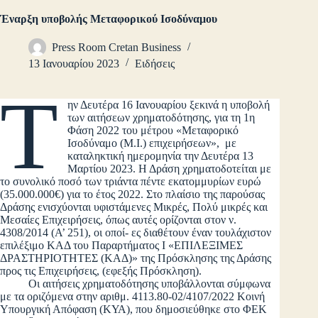
Έναρξη υποβολής Μεταφορικού Ισοδύναμου
Press Room Cretan Business
13 Ιανουαρίου 2023
Ειδήσεις
Τ
ην Δευτέρα 16 Ιανουαρίου ξεκινά η υποβολή
των αιτήσεων χρηματοδότησης, για τη 1η
Φάση 2022 του μέτρου «Μεταφορικό
Ισοδύναμο (Μ.Ι.) επιχειρήσεων», με
καταληκτική ημερομηνία την Δευτέρα 13
Μαρτίου 2023. Η Δράση χρηματοδοτείται με
το συνολικό ποσό των τριάντα πέντε εκατομμυρίων ευρώ
(35.000.000€) για το έτος 2022. Στο πλαίσιο της παρούσας
Δράσης ενισχύονται υφιστάμενες Μικρές, Πολύ μικρές και
Μεσαίες Επιχειρήσεις, όπως αυτές ορίζονται στον ν.
4308/2014 (Α’ 251), οι οποί- ες διαθέτουν έναν τουλάχιστον
επιλέξιμο ΚΑΔ του Παραρτήματος Ι «ΕΠΙΛΕΞΙΜΕΣ
ΔΡΑΣΤΗΡΙΟΤΗΤΕΣ (ΚΑΔ)» της Πρόσκλησης της Δράσης
προς τις Επιχειρήσεις, (εφεξής Πρόσκληση).
Οι αιτήσεις χρηματοδότησης υποβάλλονται σύμφωνα
με τα οριζόμενα στην αριθμ. 4113.80-02/4107/2022 Κοινή
Υπουργική Απόφαση (ΚΥΑ), που δημοσιεύθηκε στο ΦΕΚ