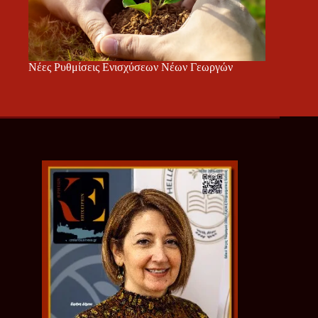
Νέες Ρυθμίσεις Ενισχύσεων Νέων Γεωργών