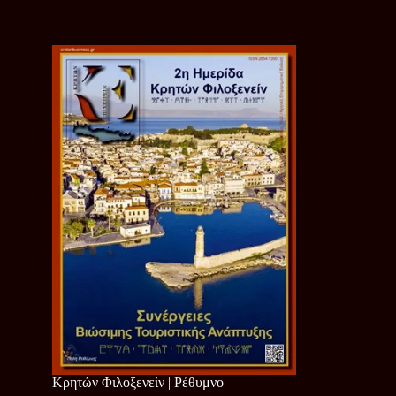
Κρητών Φιλοξενείν | Ρέθυμνο