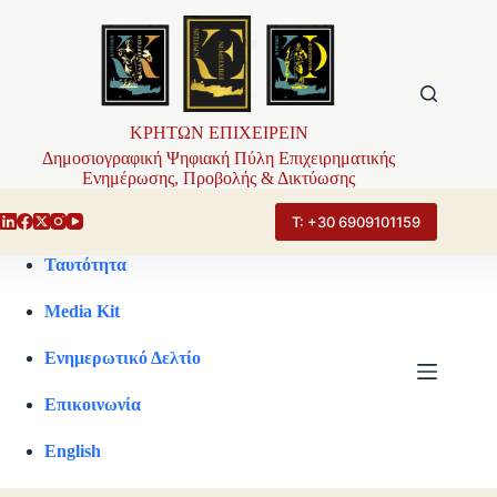
Μετάβαση
στο
περιεχόμενο
ΚΡΗΤΩΝ ΕΠΙΧΕΙΡΕΙΝ
Δημοσιογραφική Ψηφιακή Πύλη Επιχειρηματικής
Ενημέρωσης, Προβολής & Δικτύωσης
Τ: +30 6909101159
Ταυτότητα
Media Kit
Ενημερωτικό Δελτίο
Επικοινωνία
English