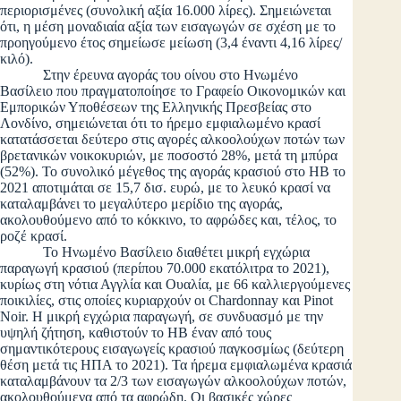
περιορισμένες (συνολική αξία 16.000 λίρες). Σημειώνεται
ότι, η μέση μοναδιαία αξία των εισαγωγών σε σχέση με το
προηγούμενο έτος σημείωσε μείωση (3,4 έναντι 4,16 λίρες/
κιλό).
Στην έρευνα αγοράς του οίνου στο Ηνωμένο
Βασίλειο που πραγματοποίησε το Γραφείο Οικονομικών και
Εμπορικών Υποθέσεων της Ελληνικής Πρεσβείας στο
Λονδίνο, σημειώνεται ότι το ήρεμο εμφιαλωμένο κρασί
κατατάσσεται δεύτερο στις αγορές αλκοολούχων ποτών των
βρετανικών νοικοκυριών, με ποσοστό 28%, μετά τη μπύρα
(52%). Το συνολικό μέγεθος της αγοράς κρασιού στο ΗΒ το
2021 αποτιμάται σε 15,7 δισ. ευρώ, με το λευκό κρασί να
καταλαμβάνει το μεγαλύτερο μερίδιο της αγοράς,
ακολουθούμενο από το κόκκινο, το αφρώδες και, τέλος, το
ροζέ κρασί.
Το Ηνωμένο Βασίλειο διαθέτει μικρή εγχώρια
παραγωγή κρασιού (περίπου 70.000 εκατόλιτρα το 2021),
κυρίως στη νότια Αγγλία και Ουαλία, με 66 καλλιεργούμενες
ποικιλίες, στις οποίες κυριαρχούν οι Chardonnay και Pinot
Noir. Η μικρή εγχώρια παραγωγή, σε συνδυασμό με την
υψηλή ζήτηση, καθιστούν το ΗΒ έναν από τους
σημαντικότερους εισαγωγείς κρασιού παγκοσμίως (δεύτερη
θέση μετά τις ΗΠΑ το 2021). Τα ήρεμα εμφιαλωμένα κρασιά
καταλαμβάνουν τα 2/3 των εισαγωγών αλκοολούχων ποτών,
ακολουθούμενα από τα αφρώδη. Οι βασικές χώρες