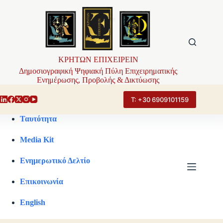
Μετάβαση
στο
περιεχόμενο
ΚΡΗΤΩΝ ΕΠΙΧΕΙΡΕΙΝ
Δημοσιογραφική Ψηφιακή Πύλη Επιχειρηματικής
Ενημέρωσης, Προβολής & Δικτύωσης
Τ: +30 6909101159
Ταυτότητα
Media Kit
Ενημερωτικό Δελτίο
Επικοινωνία
English