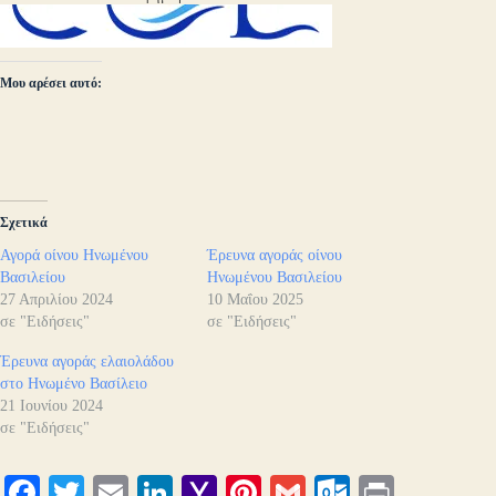
Μου αρέσει αυτό:
Σχετικά
Αγορά οίνου Ηνωμένου
Έρευνα αγοράς οίνου
Βασιλείου
Ηνωμένου Βασιλείου
27 Απριλίου 2024
10 Μαΐου 2025
σε "Ειδήσεις"
σε "Ειδήσεις"
Έρευνα αγοράς ελαιολάδου
στο Ηνωμένο Βασίλειο
21 Ιουνίου 2024
σε "Ειδήσεις"
Fa
T
E
Li
Y
Pi
G
O
Pr