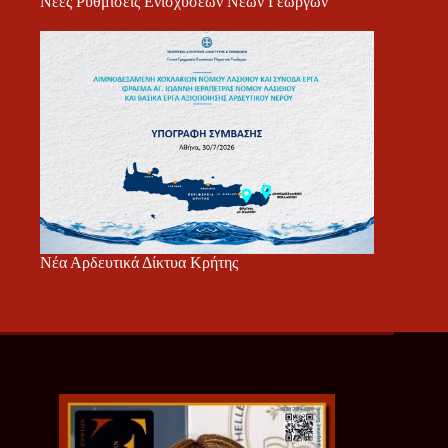
Νέες Ρυθμίσεις Ενισχύσεων Νέων Γεωργών
Νέα Αρδευτικά Δίκτυα Κρήτης