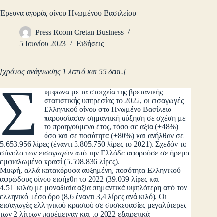
Έρευνα αγοράς οίνου Ηνωμένου Βασιλείου
Press Room Cretan Business
5 Ιουνίου 2023
Ειδήσεις
[χρόνος ανάγνωσης 1 λεπτό και 55 δευτ.]
Σ
ύμφωνα με τα στοιχεία της βρετανικής
στατιστικής υπηρεσίας το 2022, οι εισαγωγές
Ελληνικού οίνου στο Ηνωμένο Βασίλειο
παρουσίασαν σημαντική αύξηση σε σχέση με
το προηγούμενο έτος, τόσο σε αξία (+48%)
όσο και σε ποσότητα (+80%) και ανήλθαν σε
5.653.956 λίρες (έναντι 3.805.750 λίρες το 2021). Σχεδόν το
σύνολο των εισαγωγών από την Ελλάδα αφορούσε σε ήρεμο
εμφιαλωμένο κρασί (5.598.836 λίρες).
Μικρή, αλλά κατακόρυφα αυξημένη, ποσότητα Ελληνικού
αφρώδους οίνου εισήχθη το 2022 (39.039 λίρες και
4.511κιλά) με μοναδιαία αξία σημαντικά υψηλότερη από τον
ελληνικό μέσο όρο (8,6 έναντι 3,4 λίρες ανά κιλό). Οι
εισαγωγές ελληνικού κρασιού σε συσκευασίες μεγαλύτερες
των 2 λίτρων παρέμειναν και το 2022 εξαιρετικά