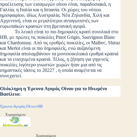
προέλευσης των εισαγωγών οίνου είναι, παραδοσιακά, η
Γαλλία, η Ιταλία και η Ισπανία. Οι χώρες του νότιου
ημισφαιρίου, ιδίως Αυστραλία, Νέα Ζηλανδία, Χιλή και
Αργεντινή, είναι οι μεγαλύτεροι ανταγωνιστές των
ευρωπαϊκών κρασιών στη βρετανική αγορά.
Το λευκό είναι το πιο δημοφιλές κρασί συνολικά στο
ΗΒ, με πρώτες τις ποικιλίες Pinot Grigio, Sauvignon Blanc
και Chardonnay. Από τις ερυθρές ποικιλίες, οι Malbec, Shiraz
και Merlot είναι οι πιο δημοφιλείς, ενώ αυξανόμενη
δημοφιλία απολαμβάνουν τα μονοποικιλιακά ερυθρά κρασιά
και τα ενισχυμένα κρασιά. Τέλος, η ζήτηση για γηγενείς
ποικιλίες λιγότερο γνωστών χωρών ήταν μια από τις
σημαντικές τάσεις το 20227 , η οποία αναμένεται να
συνεχιστεί.
Ολόκληρη η Έρευνα Αγοράς Οίνου για το Ηνωμένο
Βασίλειο:
Έρευνα-Αγοράς-Οίνου-ΗΒ
Χορηγούμενο
Χορηγούμενο