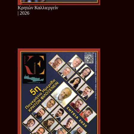
Κρητών Καλλιεργείν
| 2026