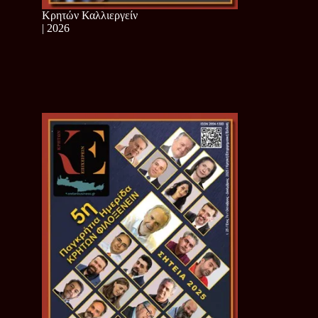
Κρητών Καλλιεργείν
| 2026