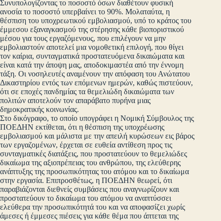
Συνυπολογίζοντας το ποσοστό όσων διαθέτουν φυσική
ανοσία το ποσοστό υπερβαίνει το 90%. Μολαταύτα, η
θέσπιση του υποχρεωτικού εμβολιασμού, υπό το κράτος του
έμμεσου εξαναγκασμού της στέρησης κάθε βιοποριστικού
μέσου για τους εργαζόμενους, που επιλέγουν να μην
εμβολιαστούν αποτελεί μια νομοθετική επιλογή, που θίγει
τον καίρια, συνταγματικά προστατευόμενα δικαιώματα και
είναι κατά την άποψη μας, αποδοκιμαστέα από την έννομη
τάξη. Οι νοσηλευτές αναμένουν την απόφαση του Ανώτατου
Δικαστηρίου εντός των επόμενων ημερών, καθώς πιστεύουν,
ότι σε εποχές πανδημίας τα θεμελιώδη δικαιώματα των
πολιτών αποτελούν τον απαράβατο πυρήνα μιας
δημοκρατικής κοινωνίας.
Στο δικόγραφο, το οποίο υπογράφει η Νομική Σύμβουλος της
ΠΟΕΔΗΝ εκτίθεται, ότι η θέσπιση της υποχρέωσης
εμβολιασμού και μάλιστα με την απειλή κυρώσεων εις βάρος
των εργαζομένων, έρχεται σε ευθεία αντίθεση προς τις
συνταγματικές διατάξεις, που προστατεύουν το θεμελιώδες
δικαίωμα της αξιοπρέπειας του ανθρώπου, της ελεύθερης
ανάπτυξης της προσωπικότητας του ατόμου και το δικαίωμα
στην εργασία. Επιπροσθέτως, η ΠΟΕΔΗΝ θεωρεί, ότι
παραβιάζονται διεθνείς συμβάσεις που αναγνωρίζουν και
προστατεύουν το δικαίωμα του ατόμου να αναπτύσσει
ελεύθερα την προσωπικότητά του και να αποφασίζει χωρίς
άμεσες ή έμμεσες πιέσεις για κάθε θέμα που άπτεται της