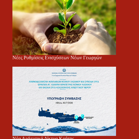
Νέες Ρυθμίσεις Ενισχύσεων Νέων Γεωργών
Νέα Αρδευτικά Δίκτυα Κρήτης