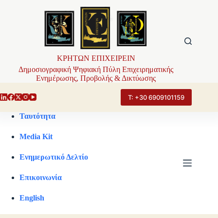
Μετάβαση
στο
περιεχόμενο
ΚΡΗΤΩΝ ΕΠΙΧΕΙΡΕΙΝ
Δημοσιογραφική Ψηφιακή Πύλη Επιχειρηματικής
Ενημέρωσης, Προβολής & Δικτύωσης
Τ: +30 6909101159
Ταυτότητα
Media Kit
Ενημερωτικό Δελτίο
Επικοινωνία
English