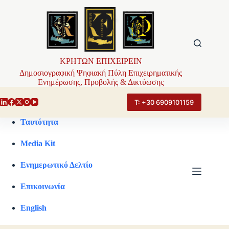
Μετάβαση
στο
περιεχόμενο
ΚΡΗΤΩΝ ΕΠΙΧΕΙΡΕΙΝ
Δημοσιογραφική Ψηφιακή Πύλη Επιχειρηματικής
Ενημέρωσης, Προβολής & Δικτύωσης
Τ: +30 6909101159
Ταυτότητα
Media Kit
Ενημερωτικό Δελτίο
Επικοινωνία
English