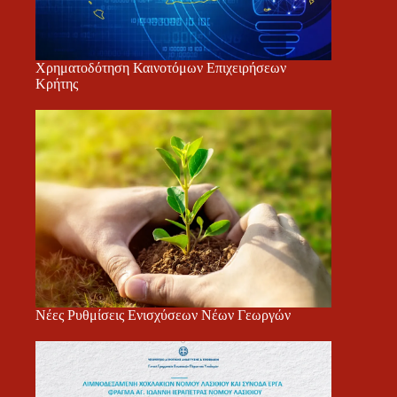
Χρηματοδότηση Καινοτόμων Επιχειρήσεων
Κρήτης
Νέες Ρυθμίσεις Ενισχύσεων Νέων Γεωργών