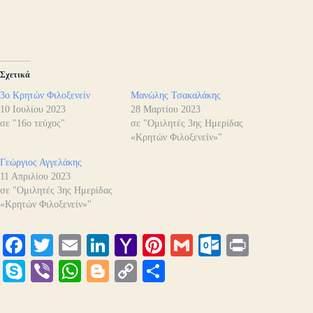
Σχετικά
3ο Κρητών Φιλοξενείν
Μανώλης Τσακαλάκης
10 Ιουλίου 2023
28 Μαρτίου 2023
σε "16ο τεύχος"
σε "Ομιλητές 3ης Ημερίδας
«Κρητών Φιλοξενείν»"
Γεώργιος Αγγελάκης
11 Απριλίου 2023
σε "Ομιλητές 3ης Ημερίδας
«Κρητών Φιλοξενείν»"
Fa
T
E
Li
Y
Pi
G
O
Pr
ce
wi
m
nk
ah
nt
m
ut
in
S
Vi
W
Bl
C
Μ
bo
tte
ail
ed
oo
er
ail
lo
t
ky
be
ha
og
op
οι
ok
r
In
M
es
ok