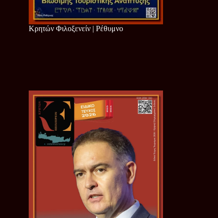
Κρητών Φιλοξενείν | Ρέθυμνο