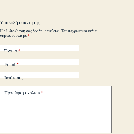
pe
r
ts
ge
y
ρ
ail
t
.c
A
r
Li
α
o
pp
nk
στ
Υποβολή απάντησης
m
εί
Η ηλ. διεύθυνση σας δεν δημοσιεύεται.
Τα υποχρεωτικά πεδία
σημειώνονται με
*
τε
Όνομα
*
Email
*
Ιστότοπος
Προσθήκη σχόλιου
*