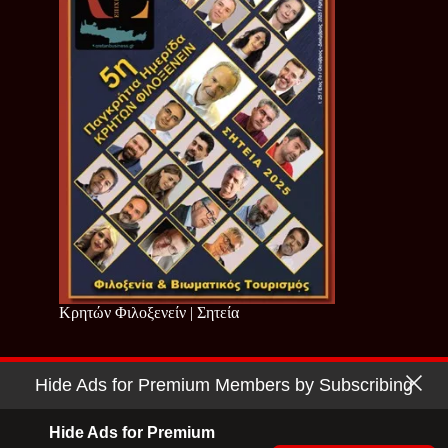
Κρητών Φιλοξενείν | Σητεία
Hide Ads for Premium Members by Subscribing
Copyright © 2026 - Cretan Business | Κρητών Επιχειρείν
Όροι Χρήσης
|
Πολιτική Απορρήτου
Hide Ads for Premium