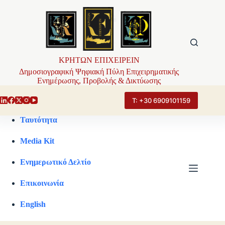
Μετάβαση
στο
περιεχόμενο
ΚΡΗΤΩΝ ΕΠΙΧΕΙΡΕΙΝ
Δημοσιογραφική Ψηφιακή Πύλη Επιχειρηματικής
Ενημέρωσης, Προβολής & Δικτύωσης
Τ: +30 6909101159
Ταυτότητα
Media Kit
Ενημερωτικό Δελτίο
Επικοινωνία
English