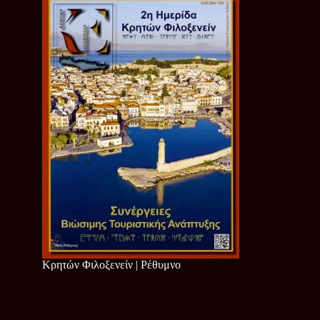
Κρητών Φιλοξενείν | Ρέθυμνο